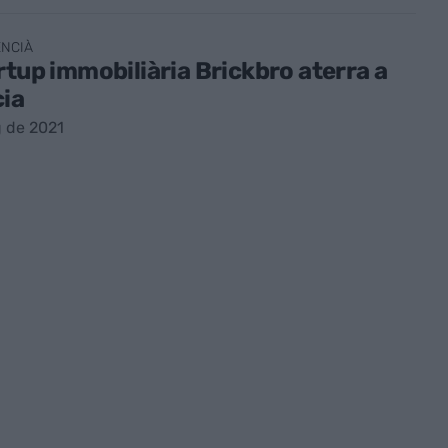
ENCIÀ
rtup immobiliària Brickbro aterra a
cia
 de 2021