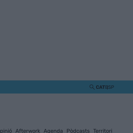
CAT
ESP
pinió
Afterwork
Agenda
Pòdcasts
Territori