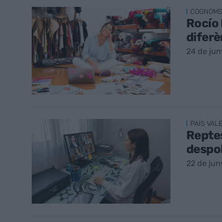
COGNOMS
Rocío 
diferè
24 de jun
PAÍS VAL
Reptes
despo
22 de jun