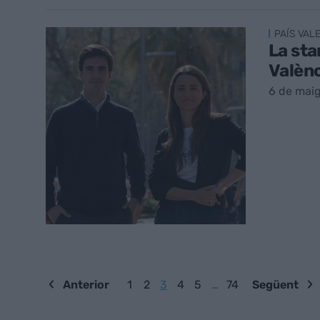
PAÍS VAL
La sta
Valèn
6 de maig
Anterior
1
2
3
4
5
…
74
Següent