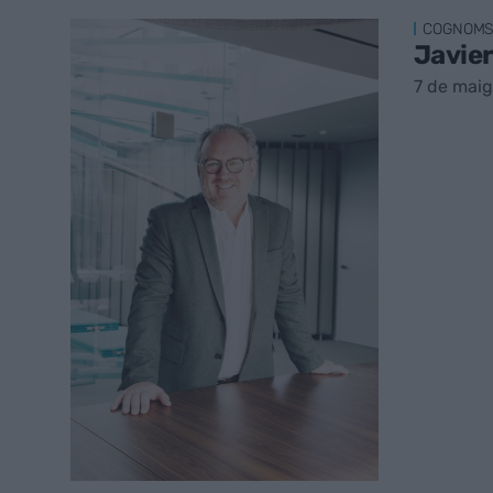
COGNOMS
Javier
7 de maig