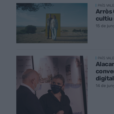
PAÍS VAL
Arròs 
cultiu 
15 de jun
PAÍS VAL
Alacan
conve
digita
14 de jun