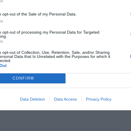
In
 VALENCIANS
ia Pastor, l’emprenedora autodidacta
o opt-out of the Sale of my Personal Data.
 impulsar l’ecosistema startup
In
ià
to opt-out of processing my Personal Data for Targeted
ing.
 de 2021
In
o opt-out of Collection, Use, Retention, Sale, and/or Sharing
ersonal Data that Is Unrelated with the Purposes for which it
lected.
Out
ENCIÀ
si de l’EverGiven i els nous riscos del
CONFIRM
ç marítim
g de 2021
Data Deletion
Data Access
Privacy Policy