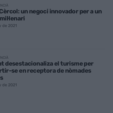
ENCIÀ
Cèrcol: un negoci innovador per a un
mil·lenari
y de 2021
ENCIÀ
t desestacionaliza el turisme per
rtir-se en receptora de nòmades
ls
y de 2021