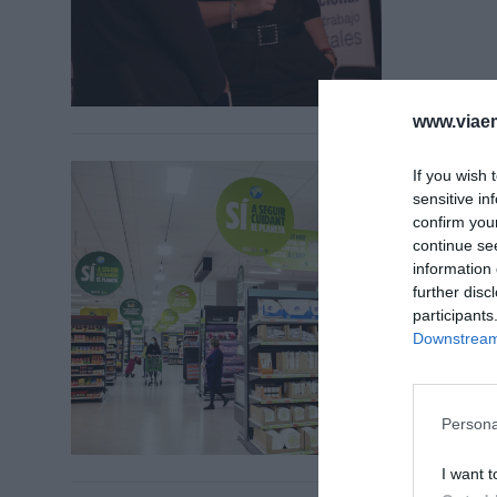
www.viaem
PAÍS VAL
If you wish 
Merca
sensitive in
confirm you
energè
continue se
7 de juny
information 
further disc
participants
Downstream 
Persona
I want t