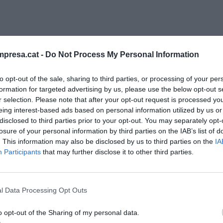
presa.cat -
Do Not Process My Personal Information
ENCIÀ
to opt-out of the sale, sharing to third parties, or processing of your per
dona redueix el seu consum
formation for targeted advertising by us, please use the below opt-out s
r selection. Please note that after your opt-out request is processed y
tic en prop de 40 milions de kWh
eing interest-based ads based on personal information utilized by us or
 de 2021
disclosed to third parties prior to your opt-out. You may separately opt-
losure of your personal information by third parties on the IAB’s list of
. This information may also be disclosed by us to third parties on the
IA
Participants
that may further disclose it to other third parties.
l Data Processing Opt Outs
o opt-out of the Sharing of my personal data.