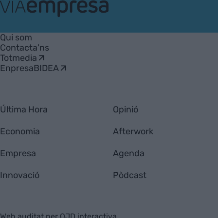
VIA
Empresa
Qui som
Contacta'ns
Totmedia
EnpresaBIDEA
Última Hora
Opinió
Economia
Afterwork
Empresa
Agenda
Innovació
Pòdcast
Web auditat per OJD interactiva