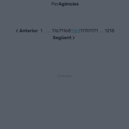
Per
Agències
Anterior
1
…
1167
1168
1169
1170
1171
…
1218
Següent