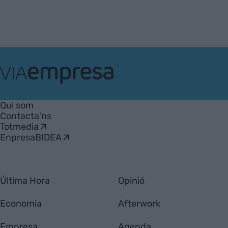
VIA
Empresa
Qui som
Contacta'ns
Totmedia
EnpresaBIDEA
Última Hora
Opinió
Economia
Afterwork
Empresa
Agenda