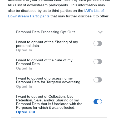
CAFÈ D'AEROPORT
IAB’s list of downstream participants. This information may
Des de Londres: 'Brain gain' o
also be disclosed by us to third parties on the
IAB’s List of
de com aprofitar la diàspora
Downstream Participants
that may further disclose it to other
catalana
third parties.
2 d’abril de 2023
Personal Data Processing Opt Outs
I want to opt-out of the Sharing of my
CAFÈ D'AEROPORT
personal data.
Des de Londres: la City i les
Opted In
empreses catalanes
5 de març de 2023
I want to opt-out of the Sale of my
Personal Data.
Opted In
I want to opt-out of processing my
Personal Data for Targeted Advertising.
Opted In
Anterior
1
…
4
5
6
7
8
Següent
I want to opt-out of Collection, Use,
Retention, Sale, and/or Sharing of my
Personal Data that Is Unrelated with the
Purposes for which it was collected.
Opted Out