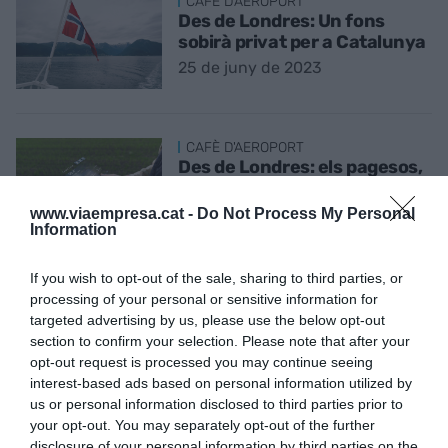
CAFÈ D'AEROPORT
Des de Londres: Un fons
sobirà privat per a Catalunya
25 de juny de 2023
CAFÈ D'AEROPORT
Des de Londres: els pagesos,
la intel·ligència artificial i el
'blockchain'
www.viaempresa.cat -
Do Not Process My Personal
Information
21 de maig de 2023
If you wish to opt-out of the sale, sharing to third parties, or
processing of your personal or sensitive information for
CAFÈ D'AEROPORT
targeted advertising by us, please use the below opt-out
Des de Londres: Sant Jordi i
section to confirm your selection. Please note that after your
el 'Made in Catalonia'
opt-out request is processed you may continue seeing
23 d’abril de 2023
interest-based ads based on personal information utilized by
us or personal information disclosed to third parties prior to
your opt-out. You may separately opt-out of the further
disclosure of your personal information by third parties on the