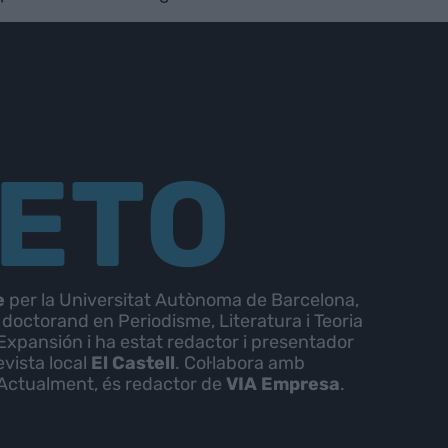
IETO
e
per la Universitat Autònoma de Barcelona,
 doctorand en Periodisme, Literatura i Teoria
’Expansión i ha estat redactor i presentador
revista local
El
Castell
. Col·labora amb
 Actualment, és redactor de
VIA Empresa
.