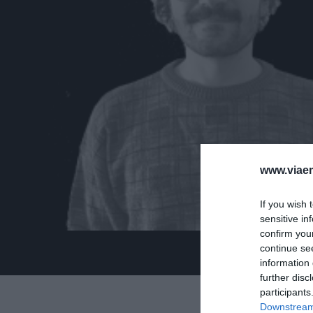
www.viaem
If you wish 
sensitive in
confirm you
continue se
information 
further disc
participants
Downstream 