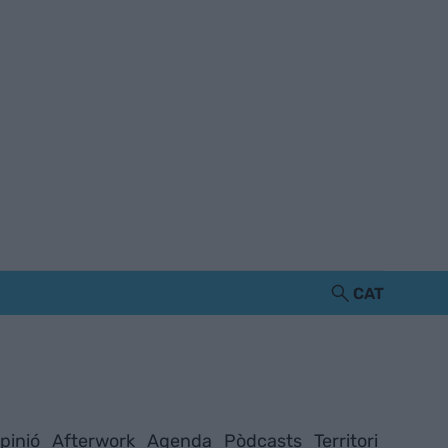
CAT
pinió
Afterwork
Agenda
Pòdcasts
Territori