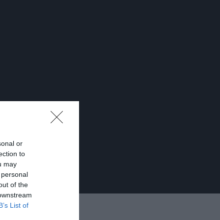
sonal or
ection to
ou may
 personal
out of the
 downstream
B’s List of