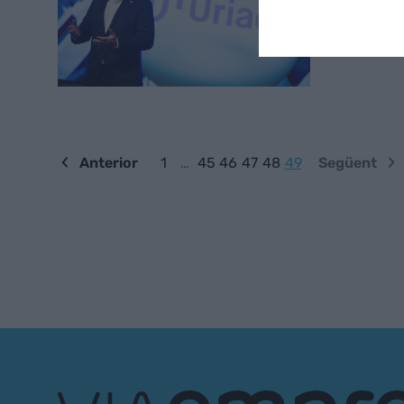
Anterior
1
…
45
46
47
48
49
Següent