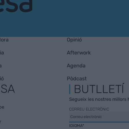
Hora
Opinió
ia
Afterwork
a
Agenda
ió
Pòdcast
ESA
BUTLLETÍ
Segueix les nostres millors h
be
CORREU ELECTRÒNIC
r
IDIOMA*