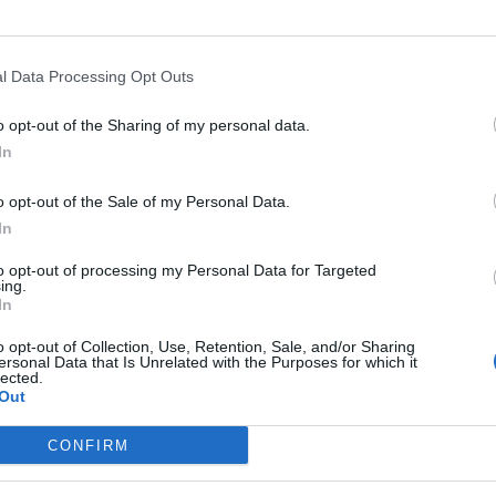
TS
l Data Processing Opt Outs
A
o opt-out of the Sharing of my personal data.
r del Magma
In
 de 2021
o opt-out of the Sale of my Personal Data.
In
to opt-out of processing my Personal Data for Targeted
ing.
In
o opt-out of Collection, Use, Retention, Sale, and/or Sharing
ersonal Data that Is Unrelated with the Purposes for which it
lected.
Out
: Del mite a Cannabix
CONFIRM
 de 2021