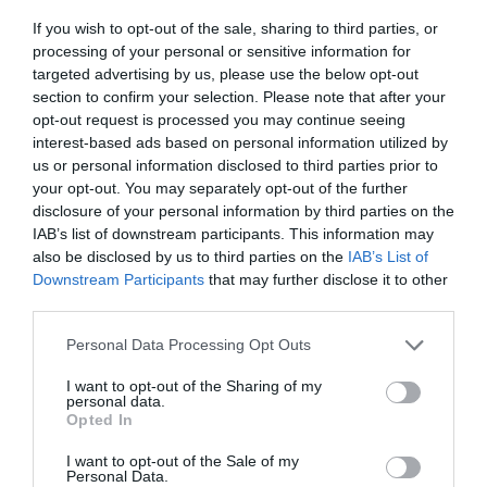
If you wish to opt-out of the sale, sharing to third parties, or
Afegir
VIA Empresa
com a font preferida de
processing of your personal or sensitive information for
Google de forma gratuïta
targeted advertising by us, please use the below opt-out
Estigues informat amb les últimes notícies d'actualitat
section to confirm your selection. Please note that after your
ACTIVAR ARA
opt-out request is processed you may continue seeing
interest-based ads based on personal information utilized by
us or personal information disclosed to third parties prior to
your opt-out. You may separately opt-out of the further
disclosure of your personal information by third parties on the
IAB’s list of downstream participants. This information may
also be disclosed by us to third parties on the
IAB’s List of
Downstream Participants
that may further disclose it to other
third parties.
RELACIONADES
Personal Data Processing Opt Outs
I want to opt-out of the Sharing of my
personal data.
Opted In
I want to opt-out of the Sale of my
Personal Data.