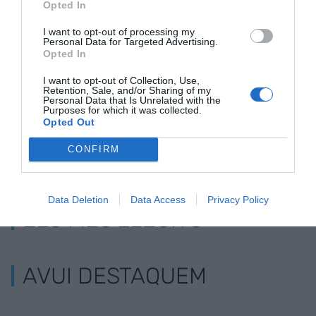
Opted In
I want to opt-out of processing my
Personal Data for Targeted Advertising.
Robots per fer la
Un sindicat pels
Robots que 
Opted In
vida més fàcil
robots?
deixen a l'at
I want to opt-out of Collection, Use,
Retention, Sale, and/or Sharing of my
Personal Data that Is Unrelated with the
Purposes for which it was collected.
Opted Out
CONFIRM
Data Deletion
Data Access
Privacy Policy
ELS MÉS LLEGITS
AVUI DESTAQUEM