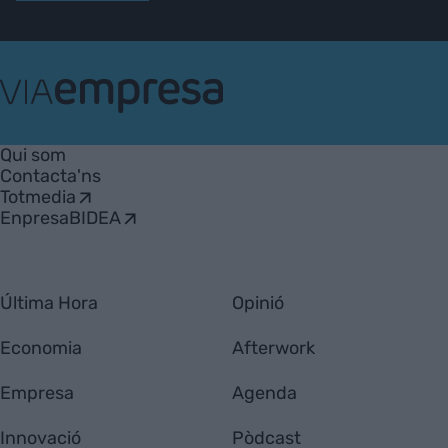
VIA
Empresa
Qui som
Contacta'ns
Totmedia
EnpresaBIDEA
Última Hora
Opinió
Economia
Afterwork
Empresa
Agenda
Innovació
Pòdcast