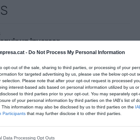
TS
S
guir un inversor
embre de 2022
presa.cat -
Do Not Process My Personal Information
to opt-out of the sale, sharing to third parties, or processing of your per
formation for targeted advertising by us, please use the below opt-out s
r selection. Please note that after your opt-out request is processed y
eing interest-based ads based on personal information utilized by us or
disclosed to third parties prior to your opt-out. You may separately opt-
losure of your personal information by third parties on the IAB’s list of
. This information may also be disclosed by us to third parties on the
IA
Participants
that may further disclose it to other third parties.
S
dres de Qatar
l Data Processing Opt Outs