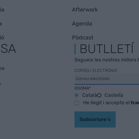
ia
Afterwork
a
Agenda
ió
Pòdcast
ESA
BUTLLETÍ
Segueix les nostres millors h
be
CORREU ELECTRÒNIC
r
IDIOMA*
Català
Castellà
He llegit i accepto el
tra
Subscriure's