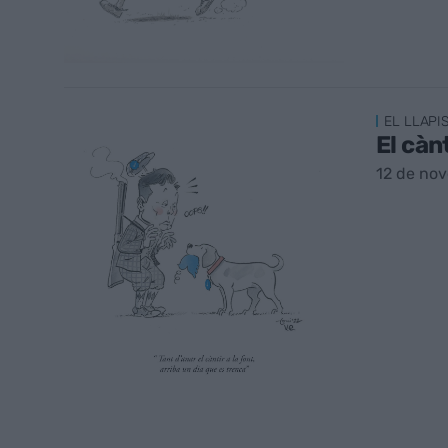
EL LLAPI
El càn
12 de no