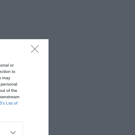
sonal or
ection to
ou may
 personal
out of the
 downstream
B’s List of