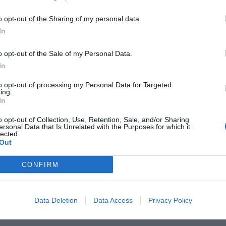
vembre de 2022
o opt-out of the Sharing of my personal data.
In
o opt-out of the Sale of my Personal Data.
In
to opt-out of processing my Personal Data for Targeted
ing.
In
o opt-out of Collection, Use, Retention, Sale, and/or Sharing
ersonal Data that Is Unrelated with the Purposes for which it
S
lected.
redor mediterrani
Out
vembre de 2022
CONFIRM
Data Deletion
Data Access
Privacy Policy