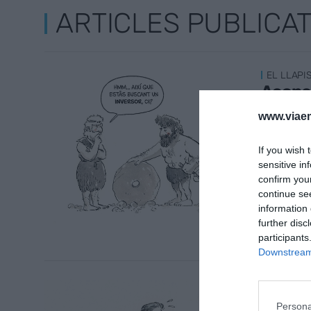
ARTICLES PUBLICA
EL LLAPI
Aconse
3 de des
www.viaem
If you wish 
sensitive in
confirm you
continue se
information 
further disc
participants
Downstream 
EL LLAPI
Les pe
Persona