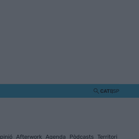
CAT
ESP
pinió
Afterwork
Agenda
Pòdcasts
Territori