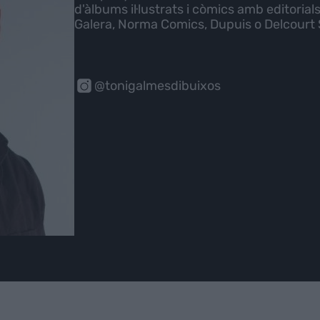
d'àlbums il·lustrats i còmics amb edito
Galera, Norma Comics, Dupuis o Delcourt S
@tonigalmesdibuixos