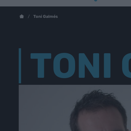
Toni Galmés
TONI