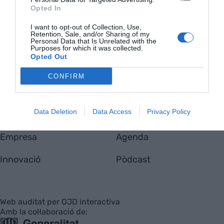
VIA
Opted In
Empresa
Qui som
Contacta'ns
I want to opt-out of Collection, Use,
Retention, Sale, and/or Sharing of my
Totmedia
Personal Data that Is Unrelated with the
EnpresaBIDEA
Purposes for which it was collected.
Opted Out
CONFIRM
Última Hora
Opinió
Data Deletion
Data Access
Privacy Policy
Economia
Afterwork
Empresa
Agenda
Innovació
Pòdcast
Web auditat per OJD interactiva
Amb la col·laboració de: