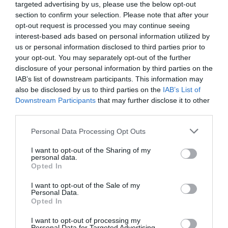
targeted advertising by us, please use the below opt-out
section to confirm your selection. Please note that after your
L'OPINIÓ
opt-out request is processed you may continue seeing
L'empresa, llei a llei: La
interest-based ads based on personal information utilized by
protecció de dades
us or personal information disclosed to third parties prior to
16 de maig de 2013
your opt-out. You may separately opt-out of the further
VANESA ALARCÓN
disclosure of your personal information by third parties on the
IAB’s list of downstream participants. This information may
also be disclosed by us to third parties on the
IAB’s List of
Downstream Participants
that may further disclose it to other
third parties.
Anterior
1
2
3
4
5
Següent
Personal Data Processing Opt Outs
I want to opt-out of the Sharing of my
personal data.
Opted In
I want to opt-out of the Sale of my
Personal Data.
Opted In
I want to opt-out of processing my
Personal Data for Targeted Advertising.