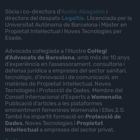
Sòcia i co-directora d'
Avatic Abogados
i
directora del despatx
Legaltis
. Llicenciada per la
Universitat Autònoma de Barcelona i Màster en
Propietat Intel·lectual i Noves Tecnologies per
Esade.
Advocada col·legiada a l'Il·lustre
Col·legi
d'Advocats de Barcelona
, amb més de 10 anys
d'experiència en l'assessorament, consultoria i
defensa jurídica a empreses del sector sanitari,
tecnològic, d'innovació i de comunicació, en
matèries de Propietat Intel·lectual, Noves
Tecnologies i Protecció de Dades. Membre del
Consell Internacional d'Experts a
Womenalia
.
Publicació d'articles a les plataformes
eminentment femenines Womenalia i Ellas 2.0.
També ha impartit formació en
Protecció de
Dades
, Noves Tecnologies i
Propietat
Intel·lectual
a empreses del sector privat.