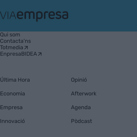
VIA
Empresa
Qui som
Contacta'ns
Totmedia
EnpresaBIDEA
Última Hora
Opinió
Economia
Afterwork
Empresa
Agenda
Innovació
Pòdcast