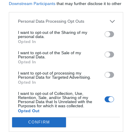
La feina, el lloc de realització personal
Downstream Participants
that may further disclose it to other
third parties.
Anar a treballar no ens proporciona només un sou
estable cada mes, és també el que ens
Personal Data Processing Opt Outs
caracteritza
i defineix. Per tant, fomentar una
I want to opt-out of the Sharing of my
actitud positiva
a la feina és un altre element
personal data.
Opted In
indispensable perquè l'empleat es comprometi i
rendeixi al màxim.
I want to opt-out of the Sale of my
Personal Data.
Opted In
VIAempresa
sorteja cada setmana un llibre
I want to opt-out of processing my
empresarial entre els seus subscriptors. El
Personal Data for Targeted Advertising.
Opted In
guanyador d'aquesta setmana de
Todo suma
de
LID Editorial, és
Jordi Moll
. Enhorabona i gràcies a
I want to opt-out of Collection, Use,
Retention, Sale, and/or Sharing of my
tots per participar!
Personal Data that Is Unrelated with the
Purposes for which it was collected.
Opted Out
Afegir
VIA Empresa
com a font preferida de
CONFIRM
Google de forma gratuïta
Estigues informat amb les últimes notícies d'actualitat