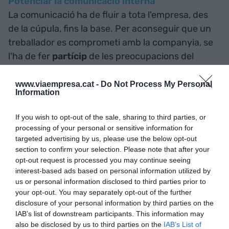
Potenciar la comunicació interna
La comunicació ha de fluir a tota l'empresa, des
de la cúpula, fins la base. Per aconseguir que un
treballador es comprometi amb la companyia, se
l'ha de fer
partícip
de les preocupacions del
director general, així com dels èxits.
www.viaempresa.cat -
Do Not Process My Personal
Information
El paper del departament de Recursos Humans
La percepció més estesa és que Recursos
If you wish to opt-out of the sale, sharing to third parties, or
Humans es limita retallar
costos de personal
processing of your personal or sensitive information for
sense tenir en compte l'activitat de l'empresa. La
targeted advertising by us, please use the below opt-out
section to confirm your selection. Please note that after your
realitat és que el departament coneix fons la
opt-out request is processed you may continue seeing
situació de cada àrea i està permanentment
en
interest-based ads based on personal information utilized by
contacte
amb els diferents directors per conèixer
us or personal information disclosed to third parties prior to
your opt-out. You may separately opt-out of the further
la situació de qui hi treballa i aplicar-hi l'estratègia
disclosure of your personal information by third parties on the
adient per millorar l'eficiència.
IAB’s list of downstream participants. This information may
also be disclosed by us to third parties on the
IAB’s List of