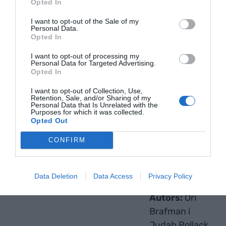
Opted In
interessos afins al cap de
recursos humans
o al
de la secció en concret. La
por
a portar una
I want to opt-out of the Sale of my
Personal Data.
novetat a l'equip és infundada i cal superar-la
Opted In
perquè no sempre és sinònim de bogeria.
I want to opt-out of processing my
Personal Data for Targeted Advertising.
5. Organitzar la casualitat
Opted In
L'espontaneïtat és una qualitat poc potenciada i
I want to opt-out of Collection, Use,
Retention, Sale, and/or Sharing of my
s'ha de tornar a fomentar. Mai se sap quan pot
Personal Data that Is Unrelated with the
Purposes for which it was collected.
aparèixer la persona que es converteixi en
Opted Out
l'
inversor
d'un negoci, per la qual cosa s'ha
d'organitzar aquesta
casualitat
deixant la porta
CONFIRM
oberta a qualsevol proposta.
Data Deletion
Data Access
Privacy Policy
Autors:
Ori
Brafman i
Judah Pollack