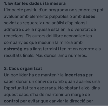
1. Evitar les dades i la mesura
L'impacte positiu d'un programa no sempre es pot
avaluar amb elements palpables o amb
dades
,
sovint es requereix una anàlisi d'opinions i
admetre que la riquesa està en la diversitat de
reaccions. Els autors del llibre aconsellen les
companyies que mesurin la millora amb
estratègies
a llarg termini i tenint en compte els
resultats finals. Mai, doncs, amb números.
2. Caos organitzat
Un bon líder ha de mantenir la
incertesa
per
saber donar un canvi de rumb quan apareix una
l'oportunitat tan esperada. No obstant això, dins
aquest caos, s'ha de mantenir un marge de
control
per evitar que canviar la direcció per
aprofitar aquesta nova porta esdevingui en un