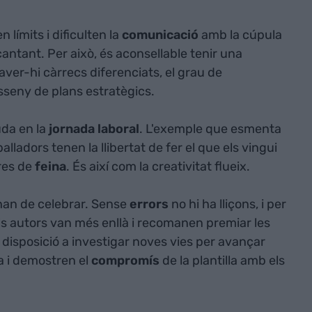
 límits i dificulten la
comunicació
amb la cúpula
cantant. Per això, és aconsellable tenir una
haver-hi càrrecs diferenciats, el grau de
sseny de plans estratègics.
uda en la
jornada laboral
. L'exemple que esmenta
eballadors tenen la llibertat de fer el que els vingui
res de
feina
. És així com la creativitat flueix.
han de celebrar. Sense
errors
no hi ha lliçons, i per
Els autors van més enllà i recomanen premiar les
a disposició a investigar noves vies per avançar
a i demostren el
compromís
de la plantilla amb els