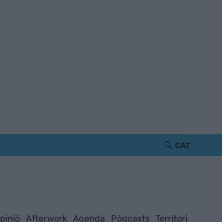
CAT
pinió
Afterwork
Agenda
Pòdcasts
Territori