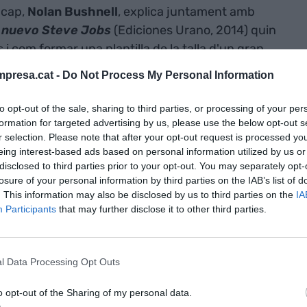
 cap,
Nolan Bushnell
, explica juntament amb
l nuevo Steve Jobs
(Ediciones Urano, 2014) quin
 i com formar una plantilla de la talla d'un gran
presa.cat -
Do Not Process My Personal Information
eve Jobs
to opt-out of the sale, sharing to third parties, or processing of your per
ormen el difícil procés de trobar aquest nou
geni
formation for targeted advertising by us, please use the below opt-out s
r selection. Please note that after your opt-out request is processed y
n Bushnell i Stone són diversos, però tots es
eing interest-based ads based on personal information utilized by us or
tiva
de la companyia.
disclosed to third parties prior to your opt-out. You may separately opt-
losure of your personal information by third parties on the IAB’s list of
. This information may also be disclosed by us to third parties on the
IA
 de treball
lliure en una mena d'anunci publicitari
Participants
that may further disclose it to other third parties.
er la seva originalitat. L'exemple que posen és el
pple. Es tracta d'un terme senzill, fresc i gens
iques que ajuden a alleugerir la responsabilitat que
l Data Processing Opt Outs
eballant en altres
companyies
amb noms com
al Business Machine
.
o opt-out of the Sharing of my personal data.