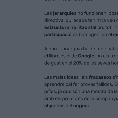
Les
jerarquie
s no funcionen, posen
directiva, qui acaba tenint la veu 
estructura horitzontal
on, tot i 
participació
és homogeni en el di
Alhora, l'anarquia ha de tenir cab
el llibre és el de
Google
, on els tr
de gust en el 20% de les seves ho
Les males idees i els
fracassos
s'
aprendre cal fer proves fallides. 
pífies, ja que són una mostra de l
amb els projectes de la companyi
objectius del
negoci
.