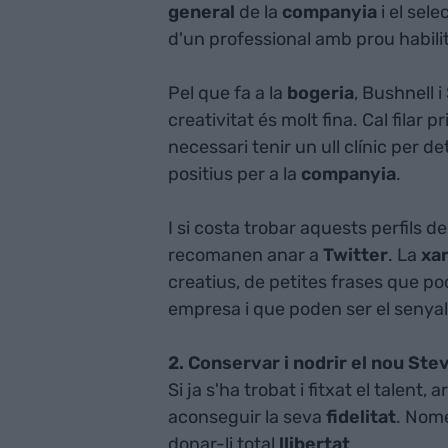
general
de la
companyia
i el sel
d'un professional amb prou habili
Pel que fa a la
bogeria
, Bushnell i
creativitat és molt fina. Cal filar
necessari tenir un ull clínic per
positius per a la
companyia
.
I si costa trobar aquests perfils de
recomanen anar a
Twitter
. La
xar
creatius, de petites frases que pod
empresa i que poden ser el senya
2. Conservar i nodrir el nou Ste
Si ja s'ha trobat i fitxat el talent,
aconseguir la seva
fidelitat
. Nomé
donar-li total
llibertat
.