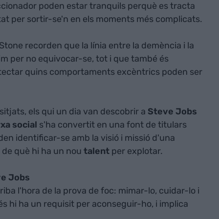
eccionador poden estar tranquils perquè es tracta
tat per sortir-se'n en els moments més complicats.
 Stone recorden que la línia entre la demència i la
 prim per no equivocar-se, tot i que també és
 detectar quins comportaments excèntrics poden ser
sitjats, els qui un dia van descobrir a
Steve Jobs
xa social
s'ha convertit en una font de titulars
en identificar-se amb la visió i missió d'una
l de què hi ha un nou
talent
per explotar.
ve Jobs
 arriba l'hora de la prova de foc: mimar-lo, cuidar-lo i
s hi ha un requisit per aconseguir-ho, i implica