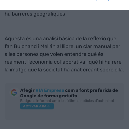
perquè implica la deslocalització de la feina, no hi
ha barreres geogràfiques
Aquesta és una anàlisi bàsica de la reflexió que
fan Bulchand i Melián al llibre, un clar manual per
a les persones que volen entendre què és
realment l’economia col·laborativa i què hi ha rere
la imatge que la societat ha anat creant sobre ella.
Afegir
VIA Empresa
com a font preferida de
Google de forma gratuïta
Estigues informat amb les últimes notícies d'actualitat
ACTIVAR ARA