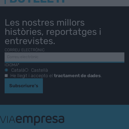
Les nostres millors
històries, reportatges i
entrevistes.
CORREU ELECTRÒNIC
IDIOMA*
Català
Castellà
He llegit i accepto el
tractament de dades
.
Subscriure's
VIA