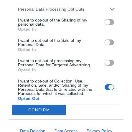
jornades laborals i sense vacances
Personal Data Processing Opt Outs
Baixa qualificació: hi ha tanta oferta que no cal
I want to opt-out of the Sharing of my
personal data.
una formació de molta qualitat
Opted In
I want to opt-out of the Sale of my
Avantatges:
Personal Data.
Opted In
Flexibilitat el treballadors gestiona el seu temps
I want to opt-out of processing my
Personal Data for Targeted Advertising.
i prioritats
Opted In
Ingressos complementaris: permet veure-ho
I want to opt-out of Collection, Use,
Retention, Sale, and/or Sharing of my
com un extra a la renda del treball que ja es té
Personal Data that Is Unrelated with the
Purposes for which it was collected.
Opted Out
Oportunitat d’entrar al mercat laboral: una
porta d’entrada per als qui estan a l’atur
CONFIRM
Oportunitat de crear feina: bona opció per als
països amb problemes de generar llocs de treball
Data Deletion
Data Access
Privacy Policy