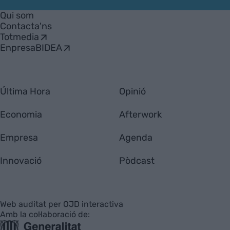
Empresa
Qui som
Contacta'ns
Totmedia
EnpresaBIDEA
Última Hora
Opinió
Economia
Afterwork
Empresa
Agenda
Innovació
Pòdcast
Web auditat per OJD interactiva
Amb la col·laboració de: