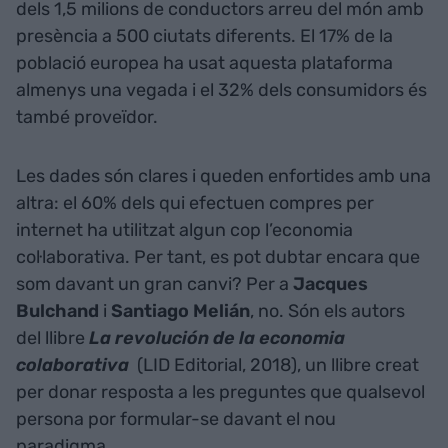
dels 1,5 milions de conductors arreu del món amb
presència a 500 ciutats diferents. El 17% de la
població europea ha usat aquesta plataforma
almenys una vegada i el 32% dels consumidors és
també proveïdor.
Les dades són clares i queden enfortides amb una
altra: el 60% dels qui efectuen compres per
internet ha utilitzat algun cop l’economia
col·laborativa. Per tant, es pot dubtar encara que
som davant un gran canvi? Per a
Jacques
Bulchand
i
Santiago Melián
, no. Són els autors
del llibre
La revolución de la economia
colaborativa
(LID Editorial, 2018), un llibre creat
per donar resposta a les preguntes que qualsevol
persona por formular-se davant el nou
paradigma.