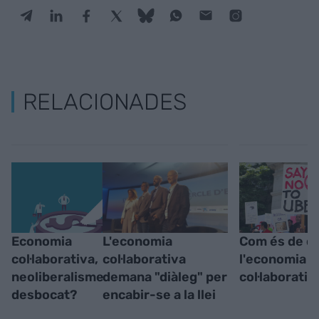
RELACIONADES
Economia
L'economia
Com és de de
col·laborativa,
col·laborativa
l'economia
neoliberalisme
demana "diàleg" per
col·laborativ
desbocat?
encabir-se a la llei