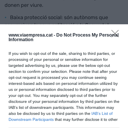
donen per viure.
Baixa protecció social: són autònoms que
assumeixen la seva cotització a la Seguretat
Social
www.viaempresa.cat -
Do Not Process My Personal
Information
Incertesa: només es treballa quan hi ha clients
If you wish to opt-out of the sale, sharing to third parties, or
Elevada competència: moltes plataformes
processing of your personal or sensitive information for
targeted advertising by us, please use the below opt-out
Poca negociació: les plataformes posen les
section to confirm your selection. Please note that after your
condicions i els treballadors les han d’acceptar
opt-out request is processed you may continue seeing
interest-based ads based on personal information utilized by
Subordinació al client: els treballadors es poden
us or personal information disclosed to third parties prior to
your opt-out. You may separately opt-out of the further
veure obligats a assumir situacions que no
disclosure of your personal information by third parties on the
coincideixen amb els seu interessos per tenir
IAB’s list of downstream participants. This information may
ingressos
also be disclosed by us to third parties on the
IAB’s List of
Downstream Participants
that may further disclose it to other
Absència de límits en l’horari: extenses
third parties.