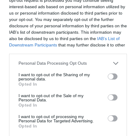
opt-out request is processed you may continue seeing
residus i reduir els documents impresos.
interest-based ads based on personal information utilized by
us or personal information disclosed to third parties prior to
your opt-out. You may separately opt-out of the further
El director general de
Fira de Barcelona
,
Agustín
disclosure of your personal information by third parties on the
Cordón
, ha felicitat a la GSMA pel seu enorme
IAB’s list of downstream participants. This information may
compromís amb el
medi ambient
i amb la ciutat:
also be disclosed by us to third parties on the
IAB’s List of
Downstream Participants
that may further disclose it to other
"Moltes gràcies. És importantíssim per Fira ser
third parties.
part d'aquesta aliança".
Personal Data Processing Opt Outs
Afegir
VIA Empresa
com a font preferida de
I want to opt-out of the Sharing of my
Google de forma gratuïta
personal data.
Estigues informat amb les últimes notícies d'actualitat
Opted In
ACTIVAR ARA
I want to opt-out of the Sale of my
Personal Data.
Opted In
I want to opt-out of processing my
Personal Data for Targeted Advertising.
Opted In