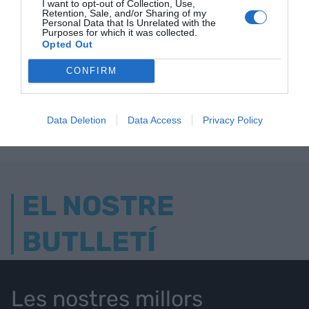
I want to opt-out of Collection, Use,
Retention, Sale, and/or Sharing of my
Personal Data that Is Unrelated with the
Purposes for which it was collected.
Opted Out
ELS MÉS LLEGITS
CONFIRM
AVUI DESTAQUEM
Data Deletion
Data Access
Privacy Policy
EL NOSTRE
BUTLLETÍ
Les nostres millors