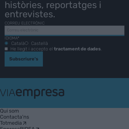
històries, reportatges i
entrevistes.
CORREU ELECTRÒNIC
IDIOMA*
Català
Castellà
He llegit i accepto el
tractament de dades
.
Subscriure's
VIA
Empresa
Qui som
Contacta'ns
Totmedia