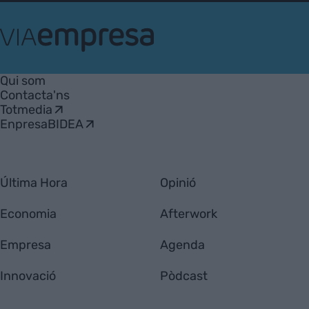
VIA
Empresa
Qui som
Contacta'ns
Totmedia
EnpresaBIDEA
Última Hora
Opinió
Economia
Afterwork
Empresa
Agenda
Innovació
Pòdcast