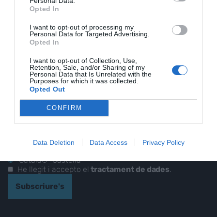
Personal Data.
EL NOSTRE
Opted In
I want to opt-out of processing my
BUTLLETÍ
Personal Data for Targeted Advertising.
Opted In
I want to opt-out of Collection, Use,
Retention, Sale, and/or Sharing of my
Personal Data that Is Unrelated with the
Les nostres millors
Purposes for which it was collected.
Opted Out
històries, reportatges i
entrevistes.
CONFIRM
CORREU ELECTRÒNIC
Data Deletion
Data Access
Privacy Policy
IDIOMA*
Català
Castellà
He llegit i accepto el
tractament de dades
.
Subscriure's