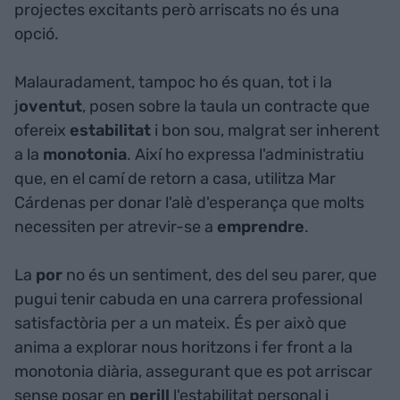
projectes excitants però arriscats no és una
opció.
Malauradament, tampoc ho és quan, tot i la
j
oventut
, posen sobre la taula un contracte que
ofereix
estabilitat
i bon sou, malgrat ser inherent
a la
monotonia
. Així ho expressa l'administratiu
que, en el camí de retorn a casa, utilitza Mar
Cárdenas per donar l'alè d'esperança que molts
necessiten per atrevir-se a
emprendre
.
La
por
no és un sentiment, des del seu parer, que
pugui tenir cabuda en una carrera professional
satisfactòria per a un mateix. És per això que
anima a explorar nous horitzons i fer front a la
monotonia diària, assegurant que es pot arriscar
sense posar en
perill
l'estabilitat personal i