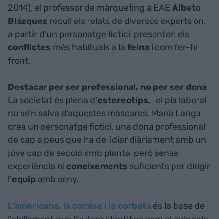
2014), el professor de màrqueting a EAE
Albeto
Blázquez
recull els relats de diversos experts on,
a partir d'un personatge fictici, presenten els
conflictes
més habituals a la
feina
i com fer-hi
front.
Destacar per ser professional, no per ser dona
La societat és plena d'
estereotips
, i el pla laboral
no se'n salva d'aquestes màscares. María Langa
crea un personatge fictici, una dona professional
de cap a peus que ha de lidiar diàriament amb un
jove cap de secció amb planta, però sense
experiència ni
coneixements
suficients per dirigir
l'
equip
amb seny.
L'americana, la camisa i la corb
ata
és la base de
l'abillament que l'autora identifica com el culpable