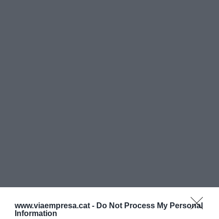
Afegir
VIA Empresa
com a font preferida de
www.viaempresa.cat -
Do Not Process My Personal
Google de forma gratuïta
Information