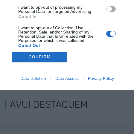
turista més a
Martín i el poder de
revetlla tan
I want to opt-out of processing my
Personal Data for Targeted Advertising.
Catalunya
les corbates
els tipus d'i
Opted In
I want to opt-out of Collection, Use,
Retention, Sale, and/or Sharing of my
Personal Data that Is Unrelated with the
Purposes for which it was collected.
Opted Out
CONFIRM
ELS MÉS LLEGITS
Data Deletion
Data Access
Privacy Policy
AVUI DESTAQUEM