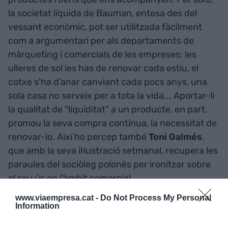
la societat líquida de Bauman, entesa des del
vessant econòmic, pot ser utilitzada fàcilment
com a argumentari per als departaments de
màrqueting i comercials de les empreses: les
ulleres de sol les has de renovar cada estiu, el
cotxe s'ha d'anar canviant cada pocs anys, una
sola casa no serveix per a tota la vida... Aportar-li
la qualitat de "liquiditat" a un producte, en part,
promou la seva compra contínua, la necessitat de
renovar-lo. Així ho percep també
Toni Galmés
,
que amb
la seva il·lustració setmanal, recupera les
paraules del sociòleg polonès per ironitzar sobre
el seu ús en l'àmbit comercial.
www.viaempresa.cat -
Do Not Process My Personal
Information
Afegir
VIA Empresa
com a font preferida de
Google de forma gratuïta