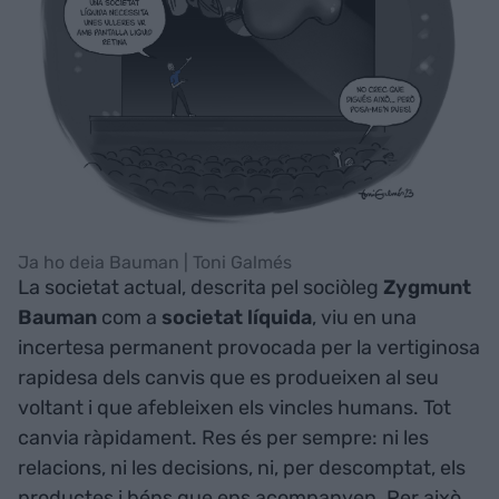
Ja ho deia Bauman | Toni Galmés
La societat actual, descrita pel sociòleg
Zygmunt
Bauman
com a
societat líquida
, viu en una
incertesa permanent provocada per la vertiginosa
rapidesa dels canvis que es produeixen al seu
voltant i que afebleixen els vincles humans. Tot
canvia ràpidament. Res és per sempre: ni les
relacions, ni les decisions, ni, per descomptat, els
productes i béns que ens acompanyen. Per això,