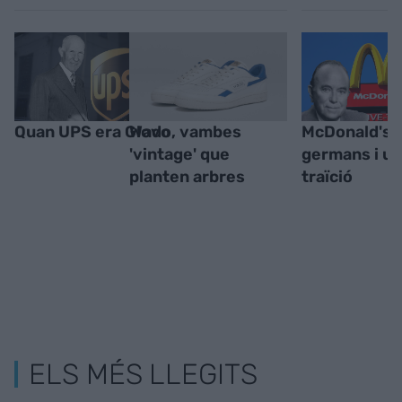
Quan UPS era Glovo
Wado, vambes
McDonald's:
'vintage' que
germans i u
planten arbres
traïció
ELS MÉS LLEGITS