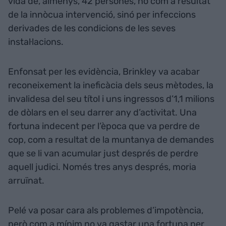
vida de, almenys, 42 persones, no com a resultat
de la innòcua intervenció, sinó per infeccions
derivades de les condicions de les seves
instal·lacions.
Enfonsat per les evidència, Brinkley va acabar
reconeixement la ineficàcia dels seus mètodes, la
invalidesa del seu títol i uns ingressos d’1,1 milions
de dòlars en el seu darrer any d’activitat. Una
fortuna indecent per l’època que va perdre de
cop, com a resultat de la muntanya de demandes
que se li van acumular just després de perdre
aquell judici. Només tres anys després, moria
arruïnat.
Pelé va posar cara als problemes d’impotència,
però com a mínim no va gastar una fortuna per