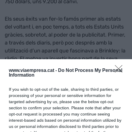
750 dòlars, uns 9.200 al canvi.
Els seus èxits van fer-lo famós primer als estats
del voltant i, en poc temps, a tots els Estats Units
gràcies, sobretot, al poder de la publicitat. Primer,
a través dels diaris, però poc després amb la
utilització d’un aparell que fascinava a Brinkley: la
ràdio. El metge va invertir bona part de la seva
fortuna en aixecar una torre de transmissió de
www.viaempresa.cat -
Do Not Process My Personal
gran potència i inaugurar la KFKB, una emissora
Information
amb una programació on es succeïen actuacions
If you wish to opt-out of the sale, sharing to third parties, or
en directe de diferents artistes de
folk
i
country
processing of your personal or sensitive information for
amb anuncis de medicina alternativa, relats
targeted advertising by us, please use the below opt-out
emocionats dels seus clients i consultes del
section to confirm your selection. Please note that after your
mateix Brinkley, que va ser un pioner en l’atenció
opt-out request is processed you may continue seeing
interest-based ads based on personal information utilized by
mèdica remota.
us or personal information disclosed to third parties prior to