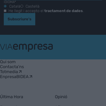
IDIOMA*
Català
Castellà
He llegit i accepto el
tractament de dades
.
Subscriure's
VIA
Empresa
Qui som
Contacta'ns
Totmedia
EnpresaBIDEA
Última Hora
Opinió