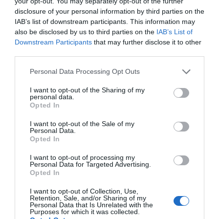
your opt-out. You may separately opt-out of the further
disclosure of your personal information by third parties on the
La KFKB va multiplicar la popularitat del metge,
IAB’s list of downstream participants. This information may
però també li va portar problemes. Alarmats pels
also be disclosed by us to third parties on the
IAB’s List of
seus mètodes alternatius, pel seu èxit i per la seva
Downstream Participants
that may further disclose it to other
riquesa, la American Medical Association (AMA) i la
third parties.
Federal Radio Comission es van aliar per iniciar un
Personal Data Processing Opt Outs
bombardeig de demandes contra Brinkley per
I want to opt-out of the Sharing of my
mala praxis mèdica i per la programació
personal data.
“obscena” de la seva ràdio.
Opted In
I want to opt-out of the Sale of my
Personal Data.
La American Medical
Opted In
Association (AMA) i la
I want to opt-out of processing my
Personal Data for Targeted Advertising.
Federal Radio Comission
Opted In
van iniciar un bombardeig
I want to opt-out of Collection, Use,
Retention, Sale, and/or Sharing of my
Personal Data that Is Unrelated with the
de demandes contra
Purposes for which it was collected.