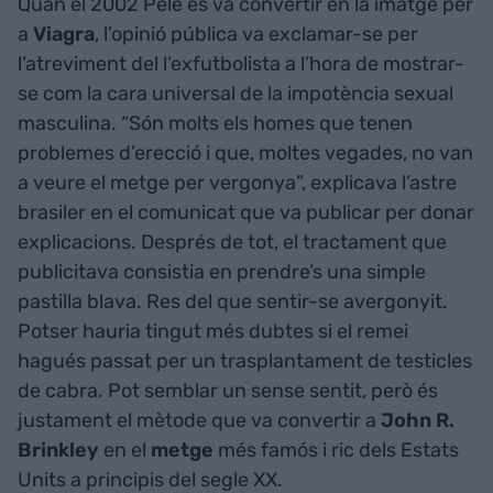
Quan el 2002 Pelé es va convertir en la imatge per
a
Viagra
, l’opinió pública va exclamar-se per
l’atreviment del l’exfutbolista a l’hora de mostrar-
se com la cara universal de la impotència sexual
masculina. “Són molts els homes que tenen
problemes d’erecció i que, moltes vegades, no van
a veure el metge per vergonya”, explicava l’astre
brasiler en el comunicat que va publicar per donar
explicacions. Després de tot, el tractament que
publicitava consistia en prendre’s una simple
pastilla blava. Res del que sentir-se avergonyit.
Potser hauria tingut més dubtes si el remei
hagués passat per un trasplantament de testicles
de cabra. Pot semblar un sense sentit, però és
justament el mètode que va convertir a
John R.
Brinkley
en el
metge
més famós i ric dels Estats
Units a principis del segle XX.