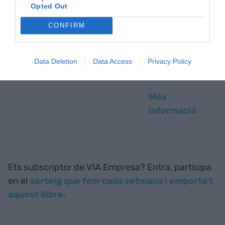
Opted Out
Editorial:
LID
Editorial
CONFIRM
Any de
publicació:
Data Deletion
Data Access
Privacy Policy
2017
Més
informació
Ets subscriptor de VIA Empresa? Entra, participa
en el
sorteig que fem cada setmana i emporta't
aquest llibre
.