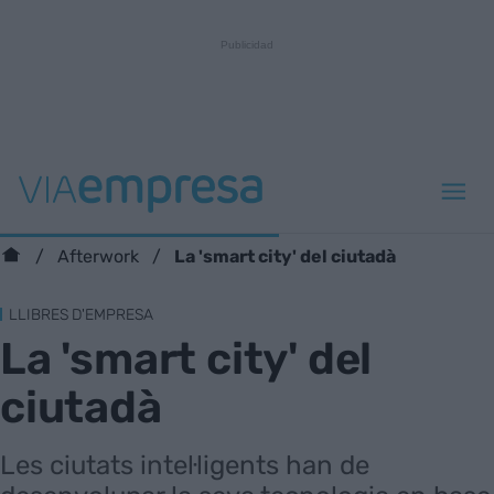
La 'smart city' del ciutadà
Afterwork
LLIBRES D'EMPRESA
La 'smart city' del
ciutadà
Les ciutats intel·ligents han de