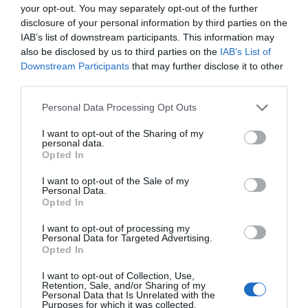
your opt-out. You may separately opt-out of the further
les fonts d'energia és un dels grans reptes de les
disclosure of your personal information by third parties on the
ciutats intel·ligents.
IAB’s list of downstream participants. This information may
also be disclosed by us to third parties on the
IAB’s List of
Downstream Participants
that may further disclose it to other
eTurisme
. Tal com afirma Del Rivero, la revolució
third parties.
digital ha fet que aquest sector passi d'estar
dirigit per l'oferta a estar controlada per la
Personal Data Processing Opt Outs
demanda.
I want to opt-out of the Sharing of my
personal data.
Opted In
I want to opt-out of the Sale of my
Personal Data.
Opted In
I want to opt-out of processing my
Personal Data for Targeted Advertising.
Opted In
I want to opt-out of Collection, Use,
Retention, Sale, and/or Sharing of my
Autor:
Marieta
Personal Data that Is Unrelated with the
Purposes for which it was collected.
del Rivero