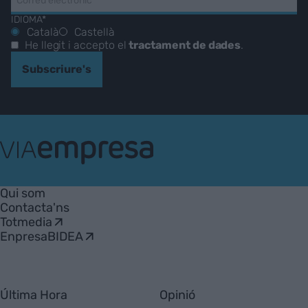
IDIOMA*
Català
Castellà
He llegit i accepto el
tractament de dades
.
Subscriure's
VIA
Empresa
Qui som
Contacta'ns
Totmedia
EnpresaBIDEA
Última Hora
Opinió