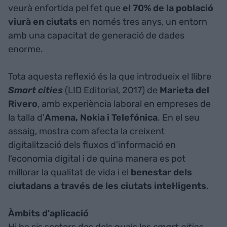
veurà enfortida pel fet que
el 70% de la població
viurà en ciutats
en només tres anys, un entorn
amb una capacitat de generació de dades
enorme.
Tota aquesta reflexió és la que introdueix el llibre
Smart cities
(LID Editorial, 2017) de
Marieta del
Rivero
, amb experiència laboral en empreses de
la talla d'
Amena, Nokia i Telefónica
. En el seu
assaig, mostra com afecta la creixent
digitalització dels fluxos d'informació en
l'economia digital i de quina manera es pot
millorar la qualitat de vida i el
benestar dels
ciutadans a través de les ciutats intel·ligents
.
Àmbits d'aplicació
Hi ha sis sectors des dels quals les
smart cities