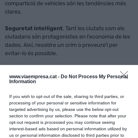
compartició de vehicles són les tendències més
clares.
Seguretat intel·ligent
. Tant les ciutats com els
ciutadans són protagonistes en l'economia de les
dades. Així, resoldre un crim o preveure'l per
evitar-lo és possible.
Salut
. Les tecnologies de monitorització de la
www.viaempresa.cat -
Do Not Process My Personal
salut a domicili podrien estalviar 3.000 milions de
Information
dòlars anuals, segons l'estudi de la
Commonwealth Scientific and Industrial
If you wish to opt-out of the sale, sharing to third parties, or
Research Organization
que esmenta l'autora. De
processing of your personal or sensitive information for
targeted advertising by us, please use the below opt-out
retruc, es reduiria el temps d'estada als centres i
section to confirm your selection. Please note that after your
les consultes als centres d'atenció primària.
opt-out request is processed you may continue seeing
interest-based ads based on personal information utilized by
us or personal information disclosed to third parties prior to
Sostenibilitat
. Gestionar de manera adequada