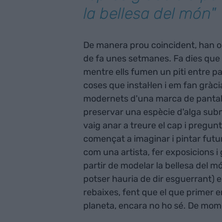
la bellesa del món"
De manera prou coincident, han ob
de fa unes setmanes. Fa dies que 
mentre ells fumen un piti entre 
coses que instal·len i em fan grà
modernets d'una marca de pantal
preservar una espècie d'alga subm
vaig anar a treure el cap i pregu
començat a imaginar i pintar futu
com una artista, fer exposicions i
partir de modelar la bellesa del m
potser hauria de dir esguerrant) 
rebaixes, fent que el que primer er
planeta, encara no ho sé. De momen