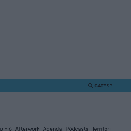
CAT
ESP
pinió
Afterwork
Agenda
Pòdcasts
Territori