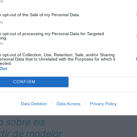
In
nçar a fer línies aleatòries, pensant en què en
inació. El color verd corria barrejat amb aigua i la
o opt-out of the Sale of my Personal Data.
diferents tubets s'anava barrejant creant nous
In
el meu primer xicot, que era i és artista, i també en
to opt-out of processing my Personal Data for Targeted
ing.
uals d'on sortia amb les mans embarronades de
In
 acabar pensant què n'hauria estat de mi, si hagués
o opt-out of Collection, Use, Retention, Sale, and/or Sharing
ersonal Data that Is Unrelated with the Purposes for which it
lected.
Out
inar i pintar
CONFIRM
ssibles,
ia, viure com
Data Deletion
Data Access
Privacy Policy
osicions i
a sobre els
rtir de modelar