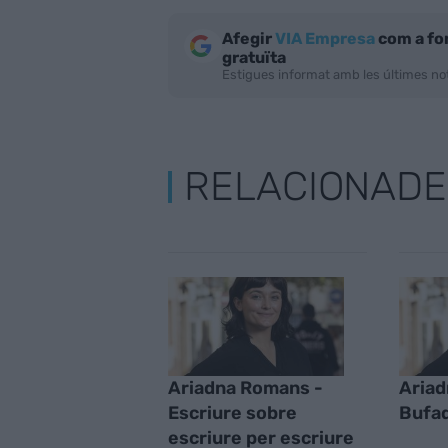
Afegir
VIA Empresa
com a fo
gratuïta
Estigues informat amb les últimes not
RELACIONADE
Ariadna Romans -
Ariad
Escriure sobre
Bufad
escriure per escriure