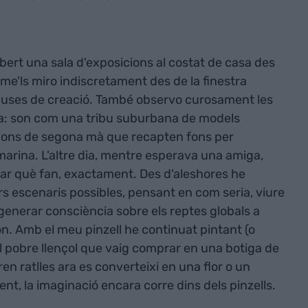
ert una sala d'exposicions al costat de casa des
me'ls miro indiscretament des de la finestra
pauses de creació. També observo curosament les
cia: son com una tribu suburbana de models
ons de segona mà que recapten fons per
arina. L'altre dia, mentre esperava una amiga,
ntar què fan, exactament. Des d'aleshores he
rs escenaris possibles, pensant en com seria, viure
 generar consciència sobre els reptes globals a
ón. Amb el meu pinzell he continuat pintant (o
el pobre llençol que vaig comprar en una botiga de
en ratlles ara es converteixi en una flor o un
t, la imaginació encara corre dins dels pinzells.