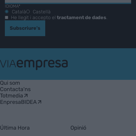
IDIOMA*
Català
Castellà
He llegit i accepto el
tractament de dades
.
Subscriure's
VIA
Empresa
Qui som
Contacta'ns
Totmedia
EnpresaBIDEA
Última Hora
Opinió