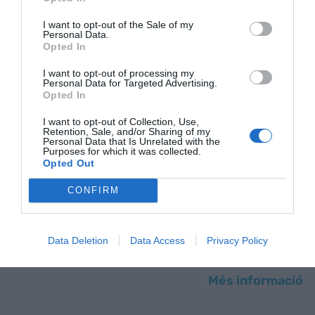
demanda.
I want to opt-out of the Sale of my
Personal Data.
Opted In
Autor:
Peter
I want to opt-out of processing my
Personal Data for Targeted Advertising.
Navarro
Opted In
Editorial:
Profit
I want to opt-out of Collection, Use,
Editorial
Retention, Sale, and/or Sharing of my
Personal Data that Is Unrelated with the
Any de
Purposes for which it was collected.
publicació:
Opted Out
2009
CONFIRM
Tema:
Direcció
empresarial
Pàgines:
376
Data Deletion
Data Access
Privacy Policy
Més informació