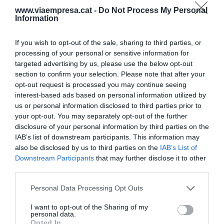
www.viaempresa.cat -
Do Not Process My Personal
cinc sectors.
Information
L'error de Nissan en la tria del sistema de
If you wish to opt-out of the sale, sharing to third parties, or
costos
processing of your personal or sensitive information for
targeted advertising by us, please use the below opt-out
La marca de cotxes nord-americana va optar per
section to confirm your selection. Please note that after your
un sistema total de
costos
, el que significa que va
opt-out request is processed you may continue seeing
tenir les seves fàbriques a ple rendiment per fer
interest-based ads based on personal information utilized by
us or personal information disclosed to third parties prior to
que la
despesa
generada pel funcionament i
your opt-out. You may separately opt-out of the further
manteniment quedés
amortitzada
amb la
disclosure of your personal information by third parties on the
producció i les vendes. Una tria que semblava
IAB’s list of downstream participants. This information may
encertada fins que el mercat va quedar saturat
also be disclosed by us to third parties on the
IAB’s List of
Downstream Participants
that may further disclose it to other
de vehicles Nissan i va haver de decaure el preu
third parties.
de venda. Si, per contra, hagués escollit un model
de
costos variable
, hauria assumit una
Personal Data Processing Opt Outs
producció
inferior i especialitzada en mòduls,
I want to opt-out of the Sharing of my
personal data.
peces o diferent, o oberta en funció de la
Opted In