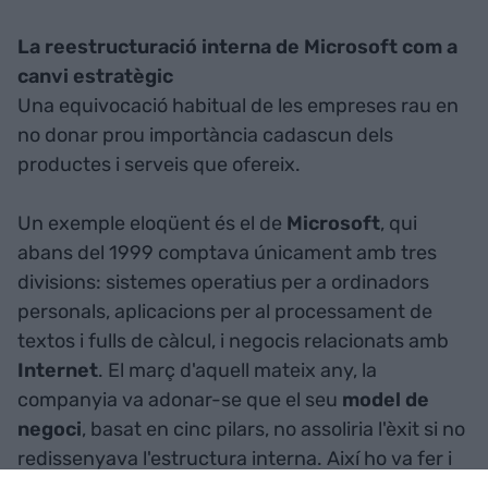
La reestructuració interna de Microsoft com a
canvi estratègic
Una equivocació habitual de les empreses rau en
no donar prou importància cadascun dels
productes i serveis que ofereix.
Un exemple eloqüent és el de
Microsoft
, qui
abans del 1999 comptava únicament amb tres
divisions: sistemes operatius per a ordinadors
personals, aplicacions per al processament de
textos i fulls de càlcul, i negocis relacionats amb
Internet
. El març d'aquell mateix any, la
companyia va adonar-se que el seu
model de
negoci
, basat en cinc pilars, no assoliria l'èxit si no
redissenyava l'estructura interna. Així ho va fer i
així va aconseguir ser el primer en cadascun dels