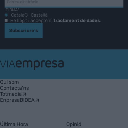
IDIOMA*
Català
Castellà
He llegit i accepto el
tractament de dades
.
Subscriure's
VIA
Empresa
Qui som
Contacta'ns
Totmedia
EnpresaBIDEA
Última Hora
Opinió