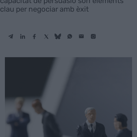
capacitat de persuasió són elements
clau per negociar amb èxit