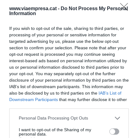
un mètode d'imposició.
www.viaempresa.cat -
Do Not Process My Personal
Information
Dirigir la conversa cap a un objectiu definit
If you wish to opt-out of the sale, sharing to third parties, or
Si es té ben preparat el discurs i es coneixen totes
processing of your personal or sensitive information for
les possibles
reaccions
, és fàcil estar preparat
targeted advertising by us, please use the below opt-out
per fer front a qualsevol resposta i redirigir el
section to confirm your selection. Please note that after your
discurs cap a un mateix
objectiu
. Per fer que es
opt-out request is processed you may continue seeing
interest-based ads based on personal information utilized by
prengui aquest nou rumb, l'estratègia ha d'estar
us or personal information disclosed to third parties prior to
centrada en el
receptor,
en fer-lo comprendre
your opt-out. You may separately opt-out of the further
que el teu argumentari també li convé a ell, tot i
disclosure of your personal information by third parties on the
IAB’s list of downstream participants. This information may
poder estar en el costat oposat.
also be disclosed by us to third parties on the
IAB’s List of
Downstream Participants
that may further disclose it to other
L'equívoc, al final, està en voler veure només els
third parties.
resultats i treballar sobre ell, sense pensar en que
Personal Data Processing Opt Outs
hi ha una persona amb interessos diferents i un
altre discurs preparat i ben elaborat. Així doncs,
I want to opt-out of the Sharing of my
personal data.
l'Annabel, que vol un cobai, fa bé posant el llistó