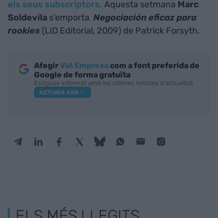
els seus subscriptors
. Aquesta setmana
Marc
Soldevila
s'emporta
Negociación eficaz para
rookies
(LID Editorial, 2009) de Patrick Forsyth.
Afegir
VIA Empresa
com a font preferida de
Google de forma gratuïta
Estigues informat amb les últimes notícies d'actualitat
ACTIVAR ARA
ELS MÉS LLEGITS