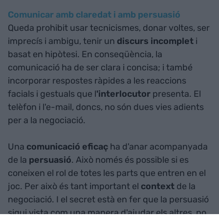
Comunicar amb claredat i amb persuasió
Queda prohibit usar tecnicismes, donar voltes, ser
imprecís i ambigu, tenir un
discurs incomplet
i
basat en hipòtesi. En conseqüència, la
comunicació ha de ser clara i concisa; i també
incorporar respostes ràpides a les reaccions
facials i gestuals que l
'interlocutor
presenta. El
telèfon i l'e-mail, doncs, no són dues vies adients
per a la negociació.
Una
comunicació eficaç
ha d'anar acompanyada
de la
persuasió
. Això només és possible si es
coneixen el rol de totes les parts que entren en el
joc. Per això és tant important el
context
de la
negociació. I el secret està en fer que la persuasió
sigui vista com una manera d'ajudar els altres, no