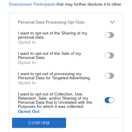
local, bon servei i bon vi; un
Downstream Participants
that may further disclose it to other
third parties.
lloc per gaudir”
Personal Data Processing Opt Outs
L'aposta culinària es complementa amb algunes
I want to opt-out of the Sharing of my
personal data.
carns a la brasa i plats de mar i muntanya. El
Opted In
colomí de sang amb olives és un d'aquells plats
I want to opt-out of the Sale of my
difícils de trobar a la Barcelona d'avui venuda al
Personal Data.
turisme –gràcies a
Jordi Vilà
per fer-nos-ho
Opted In
gaudir també a Alkimia-. És aquesta cuina
I want to opt-out of processing my
catalana d'esperit modern i urbà, marca de la
Personal Data for Targeted Advertising.
Opted In
casa, clarament d'inspiració local.
I want to opt-out of Collection, Use,
Retention, Sale, and/or Sharing of my
Personal Data that Is Unrelated with the
Les postres segueixen sent les postres i, en un
Purposes for which it was collected.
lloc com La Palma de Bellafila, que parla de
Opted Out
territorialitat, no podia apostar-se per un altre plat
CONFIRM
que no fos el pijama. De fet, són unes postres que