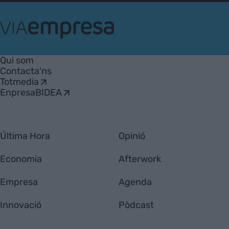
VIA
Empresa
Qui som
Contacta'ns
Totmedia
EnpresaBIDEA
Última Hora
Opinió
Economia
Afterwork
Empresa
Agenda
Innovació
Pòdcast