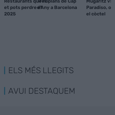
Restaurants que no
Tres plans de Cap
Mugaritz vs
et pots perdre el
d'Any a Barcelona
Paradiso, o la
2025
el còctel
ELS MÉS LLEGITS
AVUI DESTAQUEM