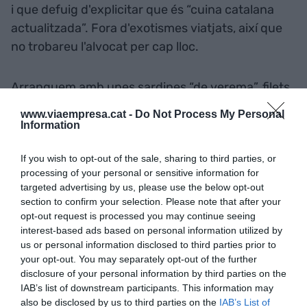
i que defuig d'explicitar que és “cuina catalana
actualitzada”. Fora d'exotismes viatjats, així que
no trobareu l'alvocat per cap lloc.
Arranquem amb unes sardines “de verema”, filets
de sardina enrotllada i marinada en raïm. “És un
www.viaempresa.cat -
Do Not Process My Personal
dels entrants que no es poden obviar”, assenyala
Information
Salamano. Seguim, amb la suau anguila fumada
If you wish to opt-out of the sale, sharing to third parties, or
amb pomes escalivades i amb uns ous remenats
processing of your personal or sensitive information for
amb bledes i tòfona. El morro de bacallà confitat i
targeted advertising by us, please use the below opt-out
el calamar farcit serien altres dels plats mariners
section to confirm your selection. Please note that after your
que no ens hem de perdre en una primera visita.
opt-out request is processed you may continue seeing
interest-based ads based on personal information utilized by
us or personal information disclosed to third parties prior to
Giménez: "Teníem la il·lusió
your opt-out. You may separately opt-out of the further
disclosure of your personal information by third parties on the
d'un projecte així: cuina molt
IAB’s list of downstream participants. This information may
also be disclosed by us to third parties on the
IAB’s List of