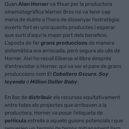
Quan
Alan Horner
va fitxar per la productora
cinematogràfica Warner Bros no va tenir cap
mena de dubte a l'hora de dissenyar l'estratègia:
invertir fort en uns quants productes i esperar
que surti d'aquí la major part dels beneficis.
L'aposta de fer
grans produccions
de manera
sistemàtica era arriscada, però segura als ulls de
Horner. Així ho recull Elberse al llibre després
d'entrevistar a Horner, qui va ser el pare de grans
produccions com El
Caballero Oscuro
,
Soy
leyenda
o
Million Dollar Baby
.
En lloc de
distribuir
els recursos equitativament
entre totes els projectes que arribaven a la
productora, Horner va posar l'etiqueta de
pel·lícula
estrella a aquells guions potencials i que
requerien un termini de temps mitjanament llarg