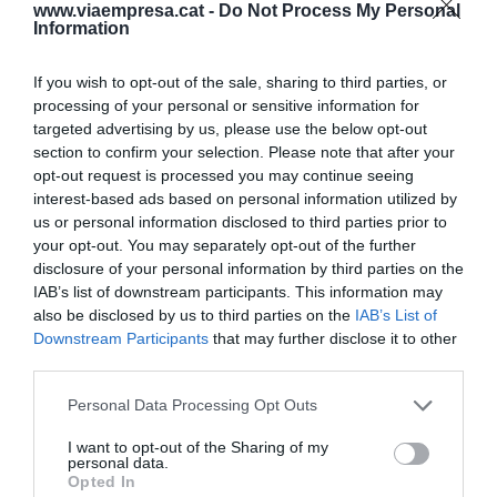
cada partit portant a l'
èxit
a tot l'equip. Sense ell,
www.viaempresa.cat -
Do Not Process My Personal
Information
a qui Elberse identifica com el
líder
creatiu, no hi
haurien victòries.
If you wish to opt-out of the sale, sharing to third parties, or
processing of your personal or sensitive information for
En tot aquest
model econòmic
tan personalista
targeted advertising by us, please use the below opt-out
juga un paper important la publicitat. Ronaldo,
section to confirm your selection. Please note that after your
opt-out request is processed you may continue seeing
Beckham, Kaká o Zidane són noms coneguts i fan
interest-based ads based on personal information utilized by
posar els ulls sobre l'
equip de futbol
en què
us or personal information disclosed to third parties prior to
juguen. I, a més afició, més se'n parla d'ell i més
your opt-out. You may separately opt-out of the further
disclosure of your personal information by third parties on the
renom adquireix la formació esportiva.
IAB’s list of downstream participants. This information may
also be disclosed by us to third parties on the
IAB’s List of
El futur de les estratègies de supervendes
Downstream Participants
that may further disclose it to other
Lady Gaga
és un dels exemples que Elberse
third parties.
assenyala com a producte mediàtic potencial que
Personal Data Processing Opt Outs
pot ampliar el seu abast de
negoci
si forja
I want to opt-out of the Sharing of my
aliances amb altres marques conegudes arreu del
personal data.
món. Ho va fer amb la marca de cosmètics
MAC
,
Opted In