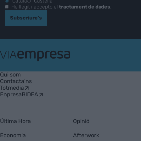
Català
Castellà
He llegit i accepto el
tractament de dades
.
Subscriure's
VIA
Empresa
Qui som
Contacta'ns
Totmedia
EnpresaBIDEA
Última Hora
Opinió
Economia
Afterwork