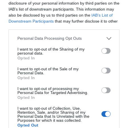
disclosure of your personal information by third parties on the
"Es necessiten unes 600
IAB’s list of downstream participants. This information may
also be disclosed by us to third parties on the
IAB’s List of
flors pol·linitzades a ma per
Downstream Participants
that may further disclose it to other
third parties.
produir només un
Personal Data Processing Opt Outs
quilogram de vainilla"
I want to opt-out of the Sharing of my
personal data.
Opted In
Aquesta codiciada espècie, la segona més cara,
només per darrere del safrà, també ha despertat
I want to opt-out of the Sale of my
Personal Data.
l'interès dels criminals i la picaresca. Els robatoris
Opted In
de producte són habituals i també les males
I want to opt-out of processing my
pràctiques a l'hora de saltar-se la regulació
Personal Data for Targeted Advertising.
Opted In
gubernamental, com ara recollir les beines abans
de temps o envasar-les al buit per traficar-les. I
I want to opt-out of Collection, Use,
Retention, Sale, and/or Sharing of my
això significa una vainilla de pitjor qualitat.
Personal Data that Is Unrelated with the
Purposes for which it was collected.
Opted Out