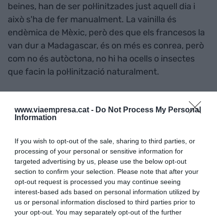
beines, han de ser pol·linitzades just aquell dia i
això s'ha de fer manualment. La vainilla és
endèmica de Mèxic, però des que els francesos la
van dur a Madagascar, és on més es conrea, però
com no és autòctona, no hi ha ocells o insectes
que facin la pol·linització naturalment.
De set a nou mesos més tard, quan els estrems
www.viaempresa.cat -
Do Not Process My Personal
dels fruits comencen a esgrogueir-se, es recullen
Information
i es comencen a curar. Després de la collita, les
beines s'han de curar i assecar, cosa que implica
If you wish to opt-out of the sale, sharing to third parties, or
processing of your personal or sensitive information for
temps i treball: s'han de posar en aigua calenta o
targeted advertising by us, please use the below opt-out
embolicar-les amb mantes molles durant diversos
section to confirm your selection. Please note that after your
dies fins que s'arruguen. I aquest procés dura mig
opt-out request is processed you may continue seeing
any. Es necessiten unes 600 flors pol·linitzades a
interest-based ads based on personal information utilized by
us or personal information disclosed to third parties prior to
ma per produir només un quilogram de vainilla.
your opt-out. You may separately opt-out of the further