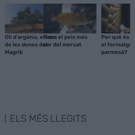
Oli d'argània, el luxe
Raor, el peix més
Per què és t
de les dones del
car del mercat
el formatge
Magrib
parmesà?
ELS MÉS LLEGITS