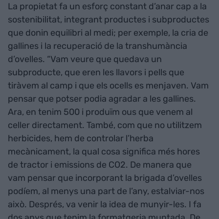
La propietat fa un esforç constant d’anar cap a la
sostenibilitat, integrant productes i subproductes
que donin equilibri al medi; per exemple, la cria de
gallines i la recuperació de la transhumància
d’ovelles. “Vam veure que quedava un
subproducte, que eren les llavors i pells que
tiràvem al camp i que els ocells es menjaven. Vam
pensar que potser podia agradar a les gallines.
Ara, en tenim 500 i produïm ous que venem al
celler directament. També, com que no utilitzem
herbicides, hem de controlar l’herba
mecànicament, la qual cosa significa més hores
de tractor i emissions de CO2. De manera que
vam pensar que incorporant la brigada d’ovelles
podíem, al menys una part de l’any, estalviar-nos
això. Després, va venir la idea de munyir-les. I fa
dos anys que tenim la formatgeria muntada. De