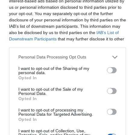
visitant
interest-based ads based on personal information utilized by
us or personal information disclosed to third parties prior to
your opt-out. You may separately opt-out of the further
La proposta del celler La Vinyeta inclou visites,
disclosure of your personal information by third parties on the
degustació i estança. “Quan vam començar el
IAB’s list of downstream participants. This information may
celler, vam pensar de seguida que era interessant
also be disclosed by us to third parties on the
IAB’s List of
Downstream Participants
that may further disclose it to other
obrir les portes a tothom, ensenyar quina és la
third parties.
nostra filosofia de vida i aquí ja vam començar
a fer visites, tastos i esmorzars”, explica Serra.
Personal Data Processing Opt Outs
Aprofitant que a casa tenien carn, van idear El
I want to opt-out of the Sharing of my
pícnic entre vinyes, una de les moltes activitats
personal data.
Opted In
que tenen a la seva web, on aprovisionen d’una
cistella amb embotits casolans i formatges
I want to opt-out of the Sale of my
Personal Data.
artesans per gaudir a la seva propietat.
Opted In
I want to opt-out of processing my
__galeria__
Personal Data for Targeted Advertising.
Opted In
I want to opt-out of Collection, Use,
Els vins de La Vinyeta expliquen aquella part més
Retention, Sale, and/or Sharing of my