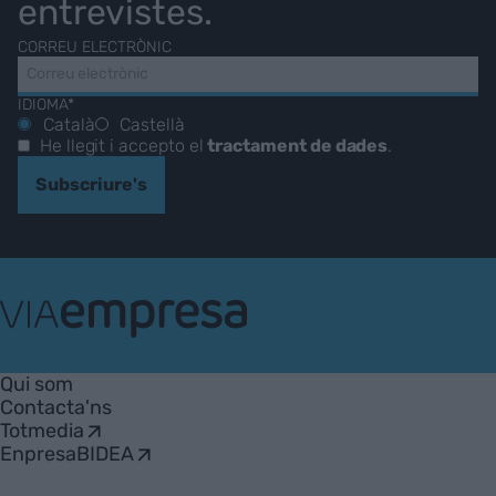
entrevistes.
CORREU ELECTRÒNIC
IDIOMA*
Català
Castellà
He llegit i accepto el
tractament de dades
.
Subscriure's
VIA
Empresa
Qui som
Contacta'ns
Totmedia
EnpresaBIDEA