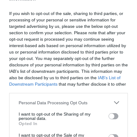
de Barberà es retrobi amb els agents socials i
If you wish to opt-out of the sale, sharing to third parties, or
econòmics del municipi. Organitza l'acte
processing of your personal or sensitive information for
l'Ajuntament de Barberà mitjançant el
Centre de
targeted advertising by us, please use the below opt-out
Negocis Nodus Barberà
i la
Fundació Barberà
section to confirm your selection. Please note that after your
Promoció
i durant el transcurs de la nit es farà un
opt-out request is processed you may continue seeing
interest-based ads based on personal information utilized by
reconeixement a l'emprenedoria amb el lliurament
us or personal information disclosed to third parties prior to
del
10º Concurs d'Iniciativa Empresarials
.
your opt-out. You may separately opt-out of the further
disclosure of your personal information by third parties on the
IAB’s list of downstream participants. This information may
Sabadell celebra el primer
Cafè Aventura Fòrum
also be disclosed by us to third parties on the
IAB’s List of
d'emprenedoria
. En forma de conferències, els
Downstream Participants
that may further disclose it to other
participants presentaran els seus projectes a
third parties.
agents i
inversors
vinculats al món de les
start-
Personal Data Processing Opt Outs
up
per aconseguir el finançament necessari.
L'acte també oferirà una
taula rodona
sobre el
I want to opt-out of the Sharing of my
personal data.
capital públic i privat, les millors formes de
Opted In
regulació i la protecció de la propietat intel·lectual.
I want to opt-out of the Sale of my