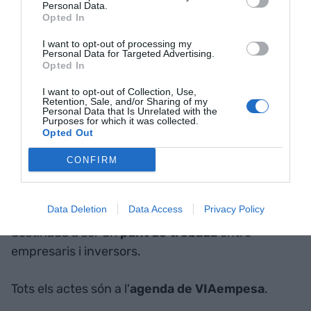
Personal Data.
Opted In
DIVENDRES 4. Presentació del Start-Up
I want to opt-out of processing my
Personal Data for Targeted Advertising.
Catalonia
Opted In
I want to opt-out of Collection, Use,
Start-up Catalonia, Xarxa d'acceleradores
és
Retention, Sale, and/or Sharing of my
Personal Data that Is Unrelated with the
un programa de suport al creixement de les noves
Purposes for which it was collected.
Opted Out
empreses catalanes amb potencial de
creixement. Una jornada atractiva per
CONFIRM
emprenedors que necessiten consells i per
experts disposats ajudar en el creixement del
Data Deletion
Data Access
Privacy Policy
teixit empresarial català. La trobada també està
destinada a ser un
punt de trobada
entre
empresaris i inversors.
Tots els actes són a l'
agenda de VIAempesa
.