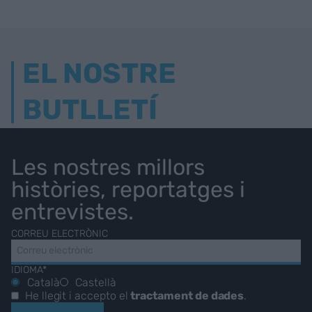
EL NOSTRE
BUTLLETÍ
Les nostres millors
històries, reportatges i
entrevistes.
CORREU ELECTRÒNIC
IDIOMA*
Català
Castellà
He llegit i accepto el
tractament de dades
.