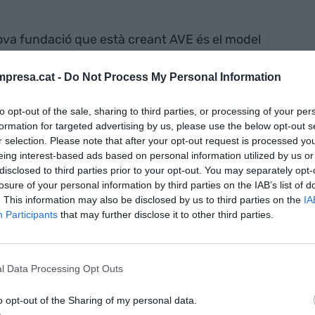
 nova fundació que està creant AVE és el model
des de la societat civil. De moment, tal com han
resa
, la fundació no disposa encara d'eix
presa.cat -
Do Not Process My Personal Information
 tindrà com a propòsit atraure a València els grans
to opt-out of the sale, sharing to third parties, or processing of your per
nts al món. Amb tot, Boluda ha deixat clar que
formation for targeted advertising by us, please use the below opt-out s
orredor Mediterrani perquè és un projecte de
r selection. Please note that after your opt-out request is processed y
eing interest-based ads based on personal information utilized by us or
disclosed to third parties prior to your opt-out. You may separately opt-
losure of your personal information by third parties on the IAB’s list of
. This information may also be disclosed by us to third parties on the
IA
Participants
that may further disclose it to other third parties.
l Data Processing Opt Outs
o opt-out of the Sharing of my personal data.