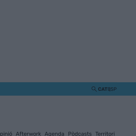
CAT
ESP
pinió
Afterwork
Agenda
Pòdcasts
Territori