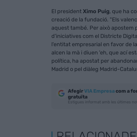
El president
Ximo Puig
, que ha co
creació de la fundació. "Els valen
aquest també. Per això apostem per 
d'iniciatives com el Districte Digi
l'entitat empresarial en favor de 
alcen la mà i diuen 'eh, que ací es
política, ha apostat per abandonar
Madrid o pel diàleg Madrid-Catalu
Afegir
VIA Empresa
com a fo
gratuïta
Estigues informat amb les últimes not
RELACIONADE