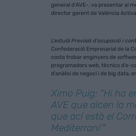
general d'AVE-, va presentar al
director gerent de València Activa
L'estudi
Previsió d'ocupació i co
Confederació Empresarial de la C
costa trobar enginyers de
softwa
programadors web, tècnics d'e-co
d'anàlisi de negoci i de big data, e
Ximo Puig: "Hi ha e
AVE que alcen la mà
que ací està el Cor
Mediterrani'"