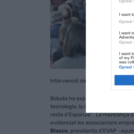
Opted 
I want t
Opted 
I want 
Advertis
Opted 
I want t
of my P
was col
Opted 
Intervenció del president d'AVE e
Boluda ha explicat que "estem con
tecnologia, la innovació i la inves
resta d'Espanya". La mancança de 
evidenciat les associacions empre
Blasco
, presidenta d'EVAP -aques