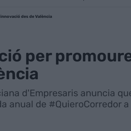
innovació des de València
ió per promoure
ència
ciana d'Empresaris anuncia que
da anual de #QuieroCorredor a