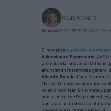
Neus Navarro
24 de Febrer de 2020 - 02:5
València
El model de
la plataforma #Quie
Valenciana d'Empresaris
(AVE) i
promourà la innovació i la tecnolo
anunciat en l'assemblea general d
Vicente Boluda.
L'acte ha reunit 
Marina d'empreses que impulsa
J
volen dinamitzar. En el mateix pa
anat a càrrec de l'expresident es
que l'acte central de la platafor
novembre a la ciutat de Madrid.