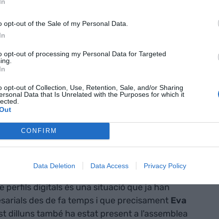
In
o opt-out of the Sale of my Personal Data.
In
to opt-out of processing my Personal Data for Targeted
ing.
In
o opt-out of Collection, Use, Retention, Sale, and/or Sharing
ersonal Data that Is Unrelated with the Purposes for which it
lected.
Out
n l'Assemblea General 2020 | Cedida
CONFIRM
stituint una Fundació per a impulsar la
Data Deletion
Data Access
Privacy Policy
tigació, des de la Comunitat Valenciana per a la
perfils digitals és una situació que ja han
sarials des de fa temps i que precisament
Eva
t dilluns també ha estat present a l'assemblea