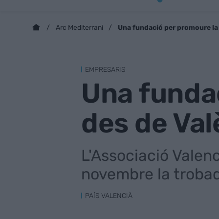
Una fundació per promoure la 
Arc Mediterrani
EMPRESARIS
Una fundac
des de Val
L'Associació Valen
novembre la troba
PAÍS VALENCIÀ