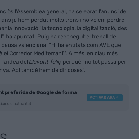
nclòs l'Assemblea general, ha celebrat l'anunci de
cians ja hem perdut molts trens i no volem perdre
la innovació i la tecnologia, la digitalització, des
tal", ha apuntat. Puig ha reconegut el treball de
la causa valenciana: "Hi ha entitats com AVE que
tà el Corredor Mediterrani'". A més, en clau més
 la idea del
Llevant feliç
perquè "no tot passa per
nya. Ací també hem de dir coses".
nt preferida de Google de forma
ACTIVAR ARA
ícies d'actualitat
S