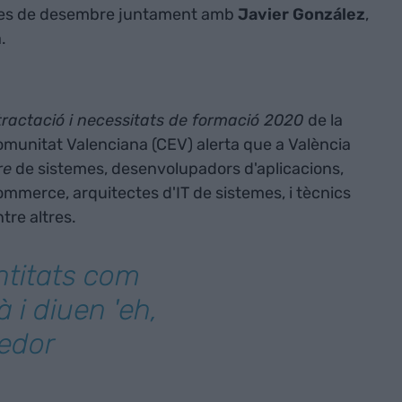
 mes de desembre juntament amb
Javier González
,
.
ntractació i necessitats de formació 2020
de la
omunitat Valenciana (CEV) alerta que a València
re
de sistemes, desenvolupadors d'aplicacions,
mmerce, arquitectes d'IT de sistemes, i tècnics
ntre altres.
ntitats com
 i diuen 'eh,
redor