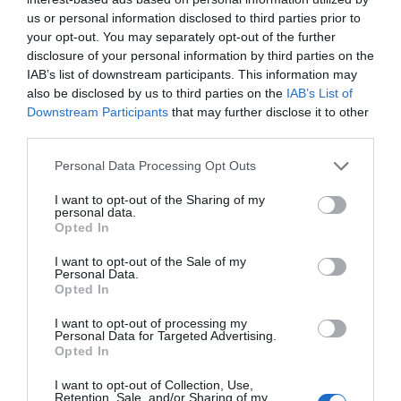
recomanat. Els que més, els nens de 4 a 6 anys.
us or personal information disclosed to third parties prior to
your opt-out. You may separately opt-out of the further
disclosure of your personal information by third parties on the
IAB’s list of downstream participants. This information may
also be disclosed by us to third parties on the
IAB’s List of
Downstream Participants
that may further disclose it to other
third parties.
Personal Data Processing Opt Outs
I want to opt-out of the Sharing of my
personal data.
Opted In
A dins de casa juguen a tot, però sobretot a jocs
I want to opt-out of the Sale of my
de taula (62%) amb una mitjana de temps de 20-
Personal Data.
Opted In
25 minuts. Per tant, no us espanteu si entre
article i article, entre feina i feina, no us dóna
I want to opt-out of processing my
Personal Data for Targeted Advertising.
temps a molt. Ja sabeu que està científicament
Opted In
comprovat.
I want to opt-out of Collection, Use,
Retention, Sale, and/or Sharing of my