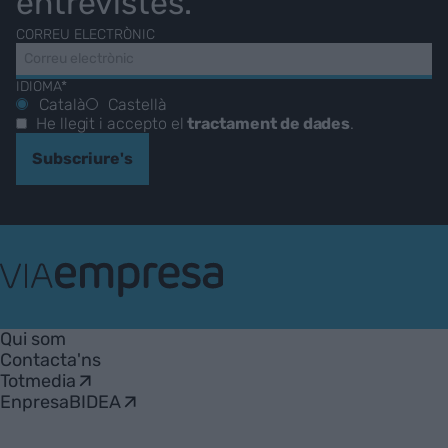
entrevistes.
CORREU ELECTRÒNIC
IDIOMA*
Català
Castellà
He llegit i accepto el
tractament de dades
.
Subscriure's
VIA
Empresa
Qui som
Contacta'ns
Totmedia
EnpresaBIDEA