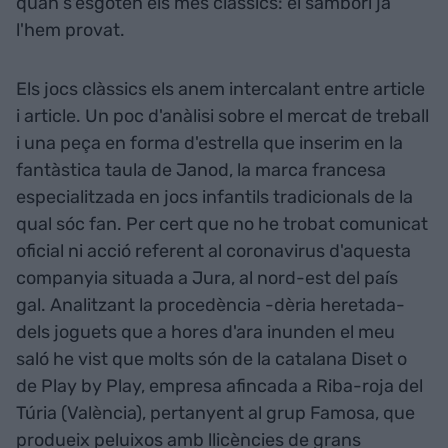
quan s'esgoten els més clàssics: el sambori ja
l'hem provat.
Els jocs clàssics els anem intercalant entre article
i article. Un poc d'anàlisi sobre el mercat de treball
i una peça en forma d'estrella que inserim en la
fantàstica taula de Janod, la marca francesa
especialitzada en jocs infantils tradicionals de la
qual sóc fan. Per cert que no he trobat comunicat
oficial ni acció referent al coronavirus d'aquesta
companyia situada a Jura, al nord-est del país
gal. Analitzant la procedència -dèria heretada-
dels joguets que a hores d'ara inunden el meu
saló he vist que molts són de la catalana Diset o
de Play by Play, empresa afincada a Riba-roja del
Túria (València), pertanyent al grup Famosa, que
produeix peluixos amb llicències de grans