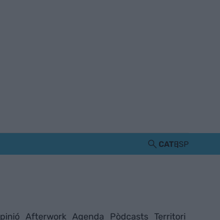
CAT
ESP
pinió
Afterwork
Agenda
Pòdcasts
Territori