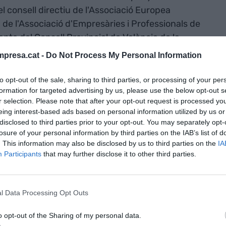
 consell directiu de l'Associació Europea
 de l'Associació d'Empresàries i Professionals de
denta del Consell Provincial de València de la
omunitat Valenciana (
CEV
).
presa.cat -
Do Not Process My Personal Information
a seu d'EVAP, perquè encara que no li agrada
to opt-out of the sale, sharing to third parties, or processing of your per
formation for targeted advertising by us, please use the below opt-out s
, té clar que és imprescindible donar visibilitat al
r selection. Please note that after your opt-out request is processed y
iquetes tinguen
referents
. I no solament això,
eing interest-based ads based on personal information utilized by us or
acionisme com a motor per acabar amb les
disclosed to third parties prior to your opt-out. You may separately opt-
losure of your personal information by third parties on the IAB’s list of
les treballadores. De fet, EVAP porta més de 10
. This information may also be disclosed by us to third parties on the
IA
obre la
bretxa salarial
que sofreixen les dones.
Participants
that may further disclose it to other third parties.
 dones al País Valencià està per sobre de la
u?
l Data Processing Opt Outs
o opt-out of the Sharing of my personal data.
stic o el comerç, amb un fort pes en el nostre PIB i