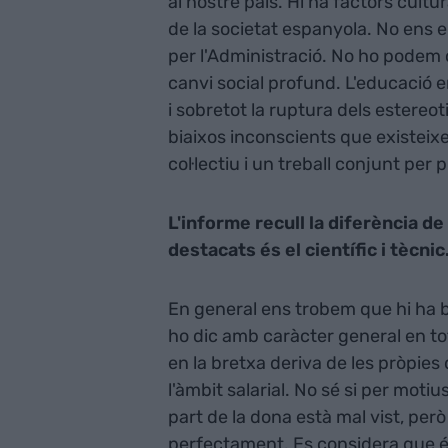
al nostre país. Hi ha factors cultu
de la societat espanyola. No ens
per l'Administració. No ho podem 
canvi social profund. L'educació 
i sobretot la ruptura dels estereo
biaixos inconscients que existeix
col·lectiu i un treball conjunt per p
L'informe recull la diferència de
destacats és el científic i tècni
En general ens trobem que hi ha b
ho dic amb caràcter general en tot
en la bretxa deriva de les pròpi
l'àmbit salarial. No sé si per moti
part de la dona està mal vist, pe
perfectament. Es considera que és