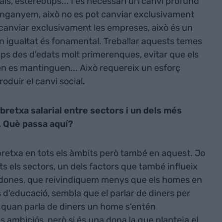
rals, estereotips... I és necessari un canvi profund
 enganyem, això no es pot canviar exclusivament
canviar exclusivament les empreses, això és un
en igualtat és fonamental. Treballar aquests temes
tips des d'edats molt primerenques, evitar que els
en es mantinguen... Això requereix un esforç
roduir el canvi social.
 bretxa salarial entre sectors i un dels més
c. Què passa aquí?
retxa en tots els àmbits però també en aquest. Jo
s els sectors, un dels factors que també influeix
es dones, que reivindiquem menys que els homes en
us d'educació, sembla que el parlar de diners per
rò quan parla de diners un home s'entén
 ambiciós, però si és una dona la que planteja el