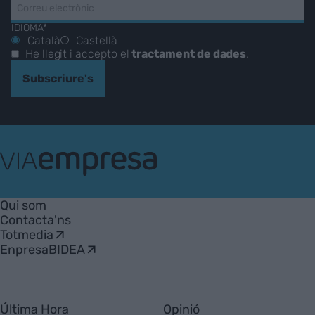
IDIOMA*
Català
Castellà
He llegit i accepto el
tractament de dades
.
Subscriure's
VIA
Empresa
Qui som
Contacta'ns
Totmedia
EnpresaBIDEA
Última Hora
Opinió