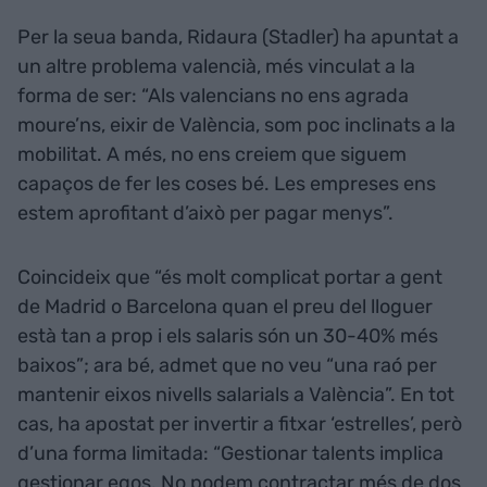
Per la seua banda, Ridaura (Stadler) ha apuntat a
un altre problema valencià, més vinculat a la
forma de ser: “Als valencians no ens agrada
moure’ns, eixir de València, som poc inclinats a la
mobilitat. A més, no ens creiem que siguem
capaços de fer les coses bé. Les empreses ens
estem aprofitant d’això per pagar menys”.
Coincideix que “és molt complicat portar a gent
de Madrid o Barcelona quan el preu del lloguer
està tan a prop i els salaris són un 30-40% més
baixos”; ara bé, admet que no veu “una raó per
mantenir eixos nivells salarials a València”. En tot
cas, ha apostat per invertir a fitxar ‘estrelles’, però
d’una forma limitada: “Gestionar talents implica
gestionar egos. No podem contractar més de dos