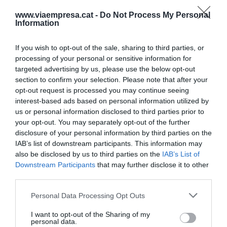
que en la formació que tenen”.
www.viaempresa.cat -
Do Not Process My Personal
Information
El ‘Mapa del talent’
If you wish to opt-out of the sale, sharing to third parties, or
processing of your personal or sensitive information for
El
Mapa del talent a Espanya
està fet a partir de
targeted advertising by us, please use the below opt-out
52 indicadors que s’agrupen en sis pilars
section to confirm your selection. Please note that after your
fonamentals que condicionen el talent de cada
opt-out request is processed you may continue seeing
interest-based ads based on personal information utilized by
regió: facilitar (entorn regulador, de mercat),
us or personal information disclosed to third parties prior to
atraure (apertura externa i interna), créixer
your opt-out. You may separately opt-out of the further
(educació formal i no formal), retenir
disclosure of your personal information by third parties on the
IAB’s list of downstream participants. This information may
(sostenibilitat, estil de vida), capacitats
also be disclosed by us to third parties on the
IAB’s List of
(qualificacions de nivell mitjà, ocupabilitat) i
Downstream Participants
that may further disclose it to other
vocacions tècniques i coneixement (impacte del
third parties.
talent, qualificacions superiors).
Personal Data Processing Opt Outs
I want to opt-out of the Sharing of my
Índex de Talent. Rànquing global per CC.AA.
personal data.