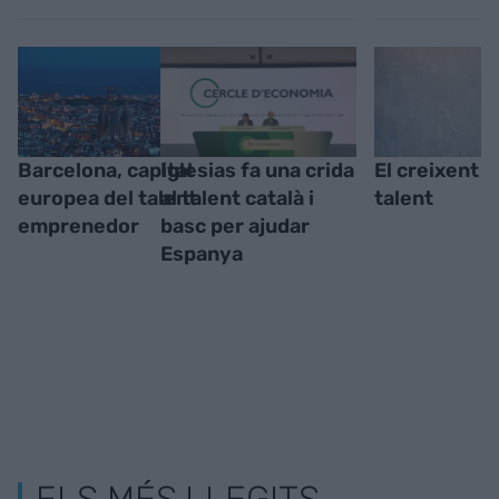
Barcelona, capital
Iglesias fa una crida
El creixent v
europea del talent
al talent català i
talent
emprenedor
basc per ajudar
Espanya
ELS MÉS LLEGITS