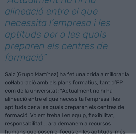
alineació entre el que
necessita l’empresa i les
aptituds per a les quals
preparen els centres de
formació”
Saiz (Grupo Martínez) ha fet una crida a millorar la
col·laboració amb els plans formatius, tant d’FP
com de la universitat: “Actualment no hi ha
alineació entre el que necessita l’empresa i les
aptituds per a les quals preparen els centres de
formació. Volem treball en equip, flexibilitat,
responsabilitat... ara demanem a recursos
humans que posen el focus en les aptituds, més