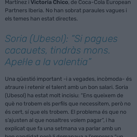
Martínez i
Victoria Chico
, de Coca-Cola European
Partners Iberia. No han sobrat paraules vagues i
els temes han estat directes.
Soria (Ubesol): “Si pagues
cacauets, tindràs mons.
Apel·le a la valentia”
Una qüestió important -i a vegades, incòmoda- és
atraure i retenir el talent amb un bon salari. Soria
(Ubesol) ha estat molt incisiu: “Ens queixem de
què no trobem els perfils que necessitem, però no
és cert, sí que els trobem. El problema és que no
s’ajusten al que nosaltres volem pagar”, i ha
explicat que fa una setmana va parlar amb un
bon candidat però li demanava a l’empresa “un