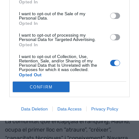
2017 (puntuació)
Opted In
I want to opt-out of the Sale of my
Personal Data.
Opted In
I want to opt-out of processing my
Personal Data for Targeted Advertising.
Opted In
I want to opt-out of Collection, Use,
Retention, Sale, and/or Sharing of my
Personal Data that Is Unrelated with the
Purposes for which it was collected.
Opted Out
CONFIRM
Font: Cotec/IVIE
Data Deletion
Data Access
Privacy Policy
La comunitat que encapçala el rànquing, Madrid,
ocupa el primer lloc en “atraure”, “créixer”,
“capacitats tècniques” i “coneixement”. Navarra