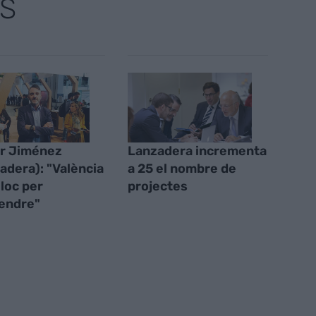
S
r Jiménez
Lanzadera incrementa
adera): "València
a 25 el nombre de
lloc per
projectes
endre"