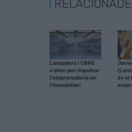
RELACIONADE
Lanzadera i CBRE
Javie
s'alien per impulsar
(Lanz
l'emprenedoria en
és el 
l'immobiliari
empr