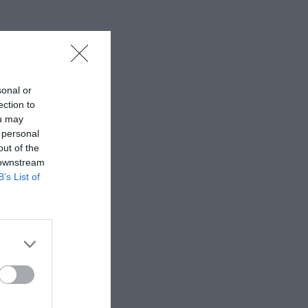
sonal or
ection to
ou may
 personal
out of the
 downstream
B’s List of