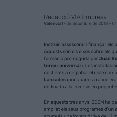
Redacció VIA Empresa
17 de Setembre de 2018 - 01
València
Instruir, assessorar i finançar els 
Aquests són els eixos sobre els q
formació promoguda per
Juan Ro
tercer aniversari
. Les instal·lac
destinats a englobar el cicle com
Lanzadera
, incubadora i acceler
dedicada a la inversió en projecte
En aquests tres anys, EDEM ha pa
ampliat els seus programes d'un a 
acumula una inversió viva de 12 mi