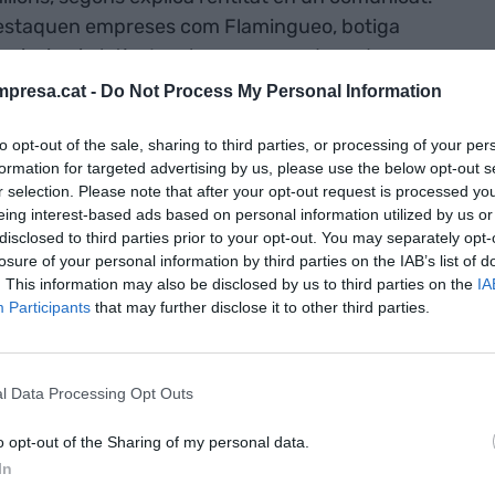
 destaquen empreses com Flamingueo, botiga
la piscina i platja; Lamburguesa, cadena de
od, el primer hotel paisatge de l'Estat espanyol.
presa.cat -
Do Not Process My Personal Information
to opt-out of the sale, sharing to third parties, or processing of your per
formation for targeted advertising by us, please use the below opt-out s
r selection. Please note that after your opt-out request is processed y
eing interest-based ads based on personal information utilized by us or
disclosed to third parties prior to your opt-out. You may separately opt-
losure of your personal information by third parties on the IAB’s list of
. This information may also be disclosed by us to third parties on the
IA
Participants
that may further disclose it to other third parties.
l Data Processing Opt Outs
o opt-out of the Sharing of my personal data.
In