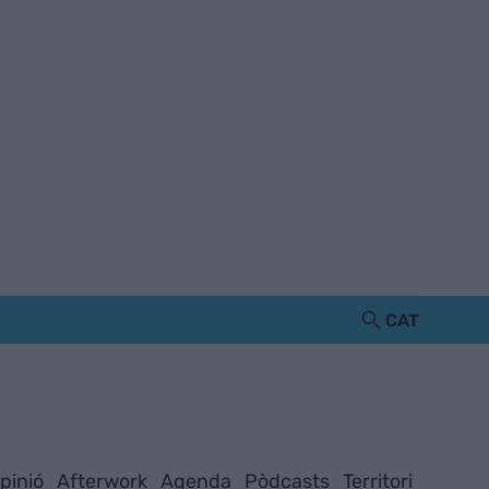
CAT
pinió
Afterwork
Agenda
Pòdcasts
Territori