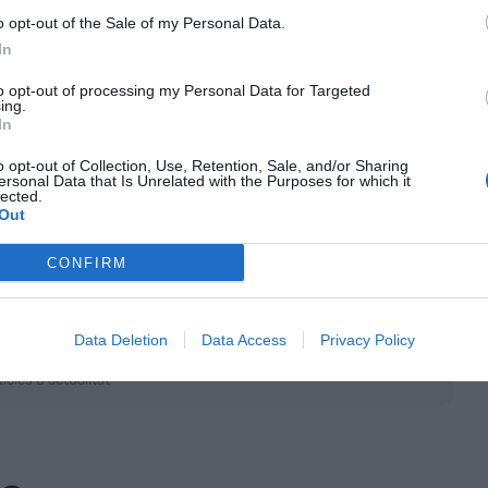
o opt-out of the Sale of my Personal Data.
In
to opt-out of processing my Personal Data for Targeted
ing.
de Empresas és un projecte personal de Juan Roig,
In
esari va invertir 300 milions en l'execució de les
metres quadrats i estan situades a la Marina de
o opt-out of Collection, Use, Retention, Sale, and/or Sharing
ersonal Data that Is Unrelated with the Purposes for which it
lected.
Out
CONFIRM
nt preferida de Google de forma
Data Deletion
Data Access
Privacy Policy
ACTIVAR ARA
ícies d'actualitat