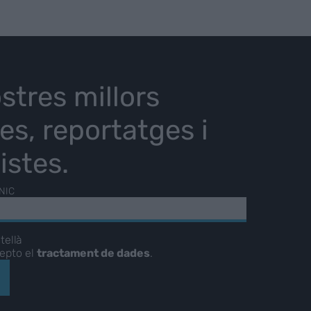
stres millors
ies, reportatges i
istes.
NIC
tellà
cepto el
tractament de dades
.