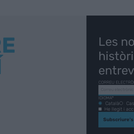
RE
Les no
històr
Í
entrev
CORREU ELECTRÒ
IDIOMA*
Català
Cas
He llegit i ac
Subscriure's