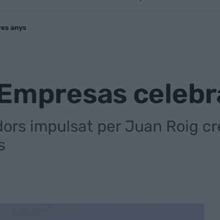
res anys
Empresas celebr
dors impulsat per Juan Roig cr
s