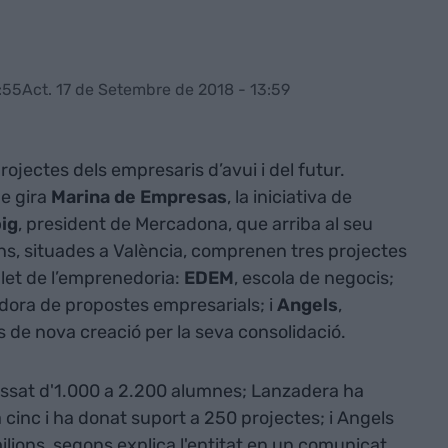
:55
Act. 17 de Setembre de 2018 - 13:59
projectes dels empresaris d’avui i del futur.
ue gira
Marina de Empresas
, la iniciativa de
ig
, president de Mercadona, que arriba al seu
ions, situades a València, comprenen tres projectes
plet de l’emprenedoria:
EDEM
, escola de negocis;
adora de propostes empresarials; i
Angels
,
s de nova creació per la seva consolidació.
ssat d'1.000 a 2.200 alumnes; Lanzadera ha
cinc i ha donat suport a 250 projectes; i Angels
lions, segons explica l'entitat en un comunicat.