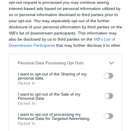
millor de tot és que encara que no estiguis en
opt-out request is processed you may continue seeing
aquest grup, algú de la teva edat, algú del teu
interest-based ads based on personal information utilized by
us or personal information disclosed to third parties prior to
gènere, algú de la teva ubicació i algú amb els
your opt-out. You may separately opt-out of the further
teus antecedents estaria en aquest parlament.
disclosure of your personal information by third parties on the
Seria perfecte?, es pregunta l'orador. La resposta
IAB’s list of downstream participants. This information may
also be disclosed by us to third parties on the
IAB’s List of
és no. Seria millor? La resposta és sí.
Downstream Participants
that may further disclose it to other
third parties.
"Us imagineu que us trien, a
Personal Data Processing Opt Outs
l'atzar, durant dos anys, per
I want to opt-out of the Sharing of my
personal data.
a representar-nos a totes en
Opted In
el Senat?"
I want to opt-out of the Sale of my
Personal Data.
Opted In
Ahir, abans de la roda de premsa de Sánchez i la
I want to opt-out of processing my
seva càbala, un grup de 27 persones debatem en
Personal Data for Targeted Advertising.
Opted In
un
TED Circles
-organitzat per
TEDxValència
-