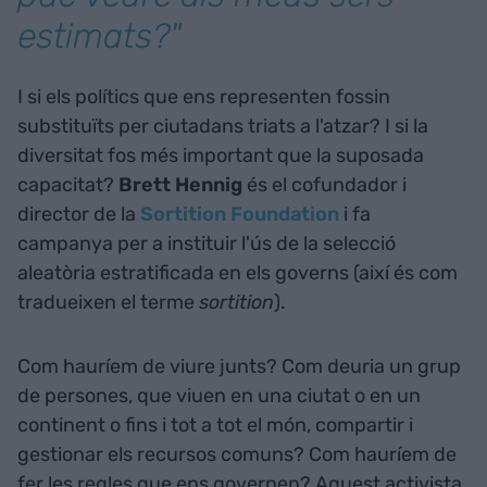
estimats?"
I si els polítics que ens representen fossin
substituïts per ciutadans triats a l'atzar? I si la
diversitat fos més important que la suposada
capacitat?
Brett Hennig
és el cofundador i
director de la
Sortition Foundation
i fa
campanya per a instituir l'ús de la selecció
aleatòria estratificada en els governs (així és com
tradueixen el terme
sortition
).
Com hauríem de viure junts? Com deuria un grup
de persones, que viuen en una ciutat o en un
continent o fins i tot a tot el món, compartir i
gestionar els recursos comuns? Com hauríem de
fer les regles que ens governen? Aquest activista,