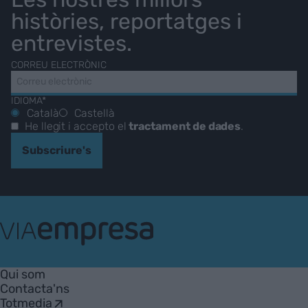
històries, reportatges i
entrevistes.
CORREU ELECTRÒNIC
IDIOMA*
Català
Castellà
He llegit i accepto el
tractament de dades
.
Subscriure's
VIA
Empresa
Qui som
Contacta'ns
Totmedia