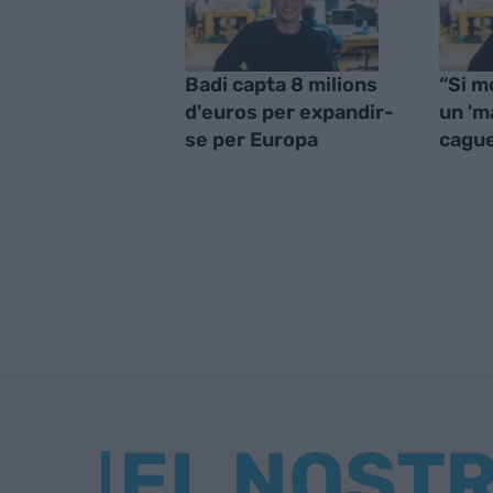
Badi capta 8 milions
“Si m
d'euros per expandir-
un 'm
se per Europa
cagu
EL NOST