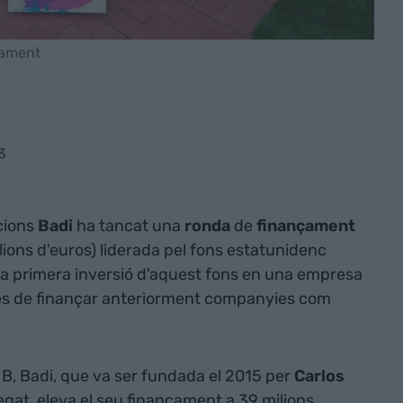
̧ament
3
cions
Badi
ha tancat una
ronda
de
finançament
lions d'euros) liderada pel fons estatunidenc
la primera inversió d'aquest fons en una empresa
rés de finançar anteriorment companyies com
B, Badi, que va ser fundada el 2015 per
Carlos
legat, eleva el seu finançament a 39 milions