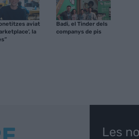
onetitzes aviat
Badi, el Tinder dels
arketplace', la
companys de pis
es”
RE
Les no