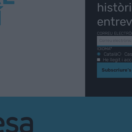
històr
Í
entrev
CORREU ELECTRÒ
IDIOMA*
Català
Cas
He llegit i ac
Subscriure's