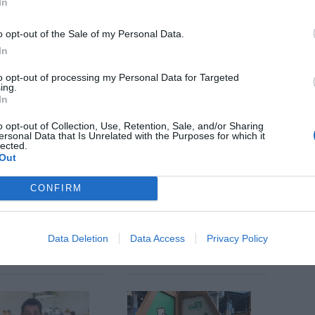
In
rçar l'equip de les oficines centrals de Barcelona i
o opt-out of the Sale of my Personal Data.
In
una plataforma que connecta els propietaris
es que busquen una habitació de lloguer.
to opt-out of processing my Personal Data for Targeted
ing.
In
nt preferida de Google de forma
o opt-out of Collection, Use, Retention, Sale, and/or Sharing
ersonal Data that Is Unrelated with the Purposes for which it
ACTIVAR ARA
lected.
ícies d'actualitat
Out
CONFIRM
S
Data Deletion
Data Access
Privacy Policy