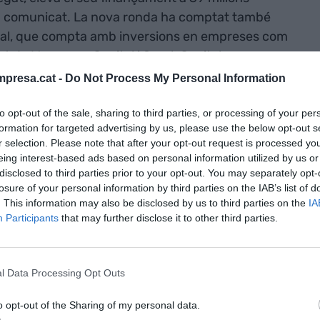
un comunicat. La nova ronda ha comptat també
obal, que compta amb inversions en empreses com
tat de Mangrove Capital i Spark Capital.
presa.cat -
Do Not Process My Personal Information
ll d'administració de Badi incorpora a
Tao Tao
,
to opt-out of the sale, sharing to third parties, or processing of your per
gica GetYourguide, que se suma d'aquesta manera
formation for targeted advertising by us, please use the below opt-out s
al;
Nikolas Krawinkel
, un dels primers inversors
r selection. Please note that after your opt-out request is processed y
l mateix
Carlos Pierre Trias de Bes
, fundador i
eing interest-based ads based on personal information utilized by us or
disclosed to third parties prior to your opt-out. You may separately opt-
losure of your personal information by third parties on the IAB’s list of
. This information may also be disclosed by us to third parties on the
IA
da permetrà a Badi consolidar els seus serveis a
Participants
that may further disclose it to other third parties.
nit), París (França) i Roma (Itàlia) i seguir la
s en les principals capitals europees, començant
, l'app incorporarà noves funcionalitats perquè els
l Data Processing Opt Outs
ons online des de qualsevol lloc del món de forma
o opt-out of the Sharing of my personal data.