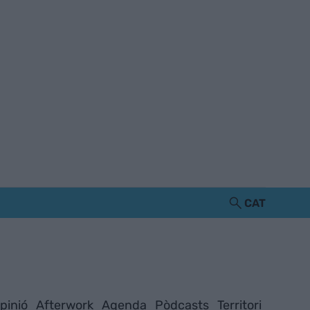
CAT
pinió
Afterwork
Agenda
Pòdcasts
Territori