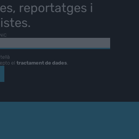
ies, reportatges i
istes.
NIC
tellà
cepto el
tractament de dades
.