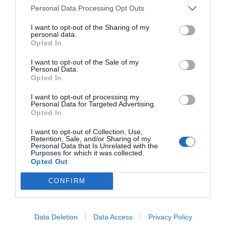
Personal Data Processing Opt Outs
I want to opt-out of the Sharing of my
personal data.
Opted In
RELACIONADES
I want to opt-out of the Sale of my
Personal Data.
Opted In
I want to opt-out of processing my
Personal Data for Targeted Advertising.
Opted In
I want to opt-out of Collection, Use,
Retention, Sale, and/or Sharing of my
Personal Data that Is Unrelated with the
Purposes for which it was collected.
Trina Milan - Sobre
"Al Barça no tenim
Un sector e
Opted Out
el nou patrocinador
un propietari que
anomenat B
del Barça
pagui la factura a
CONFIRM
final d'any"
Data Deletion
Data Access
Privacy Policy