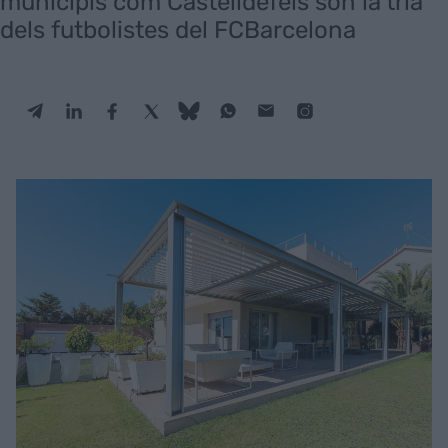
municipis com Castelldefels són la tria
dels futbolistes del FCBarcelona