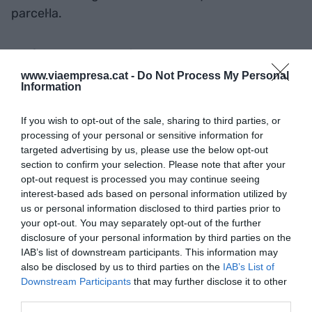
parcel·la.
Els futbolistes també busquen que el lloguer
s'adapti a les seves necessitats d'accés a un
www.viaempresa.cat -
Do Not Process My Personal
Information
primer habitatge, ja que sovint no saben quant
temps hi passaran en la nova residència. Per això,
If you wish to opt-out of the sale, sharing to third parties, or
els lloguers oscil·len entre els 5.000 i els 15.000
processing of your personal or sensitive information for
euros al mes.
targeted advertising by us, please use the below opt-out
section to confirm your selection. Please note that after your
opt-out request is processed you may continue seeing
interest-based ads based on personal information utilized by
Afegir
VIA Empresa
com a font preferida de
us or personal information disclosed to third parties prior to
Google de forma gratuïta
your opt-out. You may separately opt-out of the further
Estigues informat amb les últimes notícies d'actualitat
disclosure of your personal information by third parties on the
ACTIVAR ARA
IAB’s list of downstream participants. This information may
also be disclosed by us to third parties on the
IAB’s List of
Downstream Participants
that may further disclose it to other
third parties.