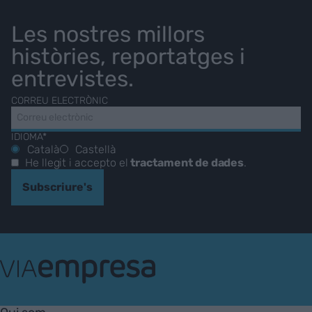
Les nostres millors
històries, reportatges i
entrevistes.
CORREU ELECTRÒNIC
IDIOMA*
Català
Castellà
He llegit i accepto el
tractament de dades
.
Subscriure's
VIA
Empresa