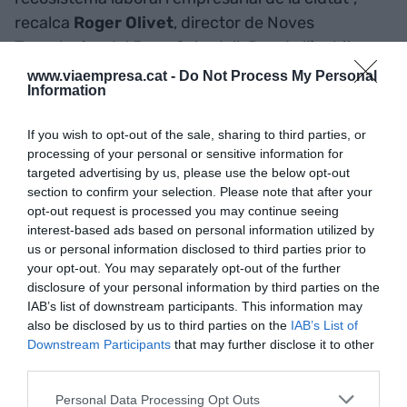
recalca
Roger
Olivet
, director de Noves
Tecnologies del Banc Sabadell. Des de l’àmbit
industrial, es posa l’accent en la tecnologia. Així
www.viaempresa.cat -
Do Not Process My Personal
Information
ho destaca
Jean-Marc Galvez
(Berry
Global): “Junts podem desenvolupar solucions
If you wish to opt-out of the sale, sharing to third parties, or
sostenibles i capdavanteres”. En la mateixa línia,
processing of your personal or sensitive information for
Santiago
Sabatés
(Eurofragance) afegeix:
targeted advertising by us, please use the below opt-out
“Aquesta Aliança posa en valor la col·laboració
section to confirm your selection. Please note that after your
opt-out request is processed you may continue seeing
entre empreses per impulsar el desenvolupament
interest-based ads based on personal information utilized by
tecnològic i sostenible”. “Ens posiciona a
us or personal information disclosed to third parties prior to
l’avantguarda de la innovació, connectant-nos
your opt-out. You may separately opt-out of the further
disclosure of your personal information by third parties on the
amb empreses, universitats i tecnologies
IAB’s list of downstream participants. This information may
emergents”, remarca
Jordi
Ilario
(Fractus). Des
also be disclosed by us to third parties on the
IAB’s List of
de grans líders mundials com HP també són
Downstream Participants
that may further disclose it to other
conscients de la importància de projectes com el
third parties.
BIVA, tal com remarca
Cristina
Estavillo
: “La
Personal Data Processing Opt Outs