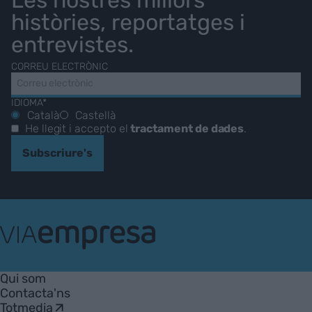
històries, reportatges i
entrevistes.
CORREU ELECTRÒNIC
IDIOMA*
Català
Castellà
He llegit i accepto el
tractament de dades
.
Subscriure's
VIA
Empresa
Qui som
Contacta'ns
Totmedia