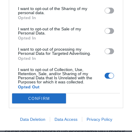
nostra obsessió és la innovació, i la innovació
I want to opt-out of the Sharing of my
necessita talent i connexions. BIVA ens ajuda a
personal data.
multiplicar ambdós elements conjuntament”.
Opted In
Miquel
Martí
(Tech Barcelona) resumeix l’ADN de
I want to opt-out of the Sale of my
Personal Data.
la iniciativa: “Sant Cugat és un dels clústers
Opted In
digitals més potents de la regió metropolitana, i
I want to opt-out of processing my
BIVA permet projectar aquest potencial a escala
Personal Data for Targeted Advertising.
internacional”.
Opted In
I want to opt-out of Collection, Use,
Retention, Sale, and/or Sharing of my
La connexió del talent
Personal Data that Is Unrelated with the
Purposes for which it was collected.
Opted Out
Una implicació del món econòmic que consolida
CONFIRM
BIVA com una aliança estratègica que vol
connectar talent, innovació i territori per construir
un model competitiu, sostenible i amb vocació
Data Deletion
Data Access
Privacy Policy
internacional. Així mateix, es reivindica com a
ciutat orquestradora d’un ecosistema viu i madur,