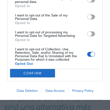
personal data.
Opted In
Gran comunitat de xefs i
I want to opt-out of the Sale of my
comensals
Personal Data.
Opted In
Cocooking, que ha participat en el Programa de
I want to opt-out of processing my
Personal Data for Targeted Advertising.
Preincubació de Barcelona Activa, espera que el
Opted In
projecte segueixi creixent en els pròxims mesos i
per això ja s’estan obrint a una primera ronda
I want to opt-out of Collection, Use,
Retention, Sale, and/or Sharing of my
d’inversió per aconseguir entre 100.000 i 200.000
Personal Data that Is Unrelated with the
Purposes for which it was collected.
euros.
Opted Out
CONFIRM
Argilés: "No intentem ser un
substitut als restaurants o
Data Deletion
Data Access
Privacy Policy
menjadors de les empreses,
sinó una alternativa més