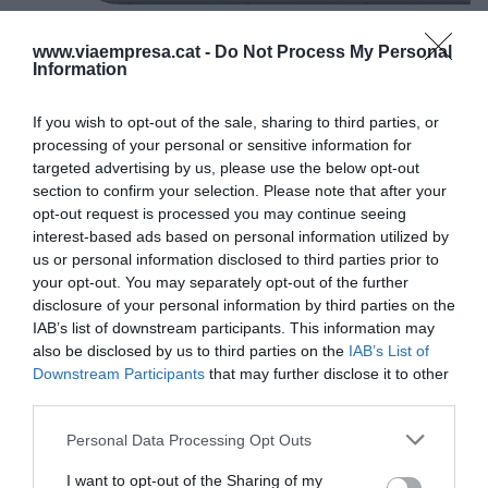
www.viaempresa.cat -
Do Not Process My Personal
Information
De moment, la startup focalitza el seu mercat a
Barcelona, ja que es tracta d’un servei que es
If you wish to opt-out of the sale, sharing to third parties, or
dóna a conèixer principalment gràcies al boca-
processing of your personal or sensitive information for
orella dels usuaris. Segons el fundador, “estem
targeted advertising by us, please use the below opt-out
tenint molt bona rebuda i són els mateixos usuaris
section to confirm your selection. Please note that after your
opt-out request is processed you may continue seeing
els nostres principals prescritpors i qui
interest-based ads based on personal information utilized by
recomanen el
cocooking
”. Tot i això, l’emprenedor
us or personal information disclosed to third parties prior to
apunta que hi ha un 20% de persones que
your opt-out. You may separately opt-out of the further
disclosure of your personal information by third parties on the
prefereixen emportar-se la seva pròpia
IAB’s list of downstream participants. This information may
carmanyola o dinar a algun restaurant i no
also be disclosed by us to third parties on the
IAB’s List of
participen en la plataforma. “No intentem ser un
Downstream Participants
that may further disclose it to other
substitut als restaurants o menjadors de les
third parties.
empreses, sinó una alternativa més a escollir
Personal Data Processing Opt Outs
quan has de dinar a la feina”, assenyala.
I want to opt-out of the Sharing of my