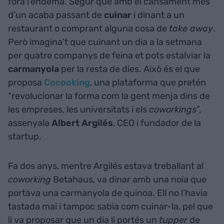
fora l’endemà. Segur que amb el cansament més
d’un acaba passant de
cuinar
i dinant a un
restaurant o comprant alguna cosa de
take away
.
Però imagina’t que cuinant un dia a la setmana
per quatre companys de feina et pots estalviar la
carmanyola
per la resta de dies. Això és el que
proposa
Cocooking
, una plataforma que pretén
“revolucionar la forma com la gent menja dins de
les empreses, les universitats i els
coworkings
”,
assenyala
Albert Argilés
, CEO i fundador de la
startup.
Fa dos anys, mentre Argilés estava treballant al
coworking
Betahaus, va dinar amb una noia que
portava una carmanyola de quinoa. Ell no l’havia
tastada mai i tampoc sabia com cuinar-la, pel que
li va proposar que un dia li portés un
tupper
de