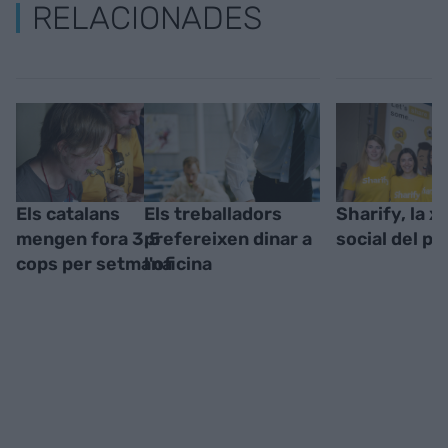
RELACIONADES
Els catalans
Els treballadors
Sharify, la x
mengen fora 3,5
prefereixen dinar a
social del p
cops per setmana
l'oficina