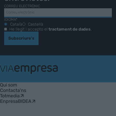
CORREU ELECTRÒNIC
IDIOMA*
Català
Castellà
He llegit i accepto el
tractament de dades
.
Subscriure's
VIA
Empresa
Qui som
Contacta'ns
Totmedia
EnpresaBIDEA