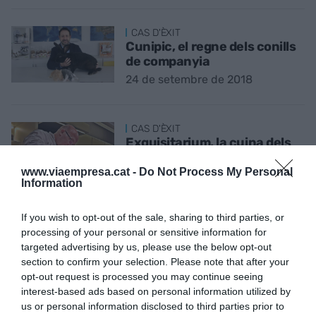
CAS D'ÈXIT
Cunipic, el regne dels conills
de companyia
24 de setembre de 2018
CAS D'ÈXIT
Exquisitarium, la cuina dels
congelats gurmet
www.viaempresa.cat -
Do Not Process My Personal
3 de setembre de 2018
Information
If you wish to opt-out of the sale, sharing to third parties, or
processing of your personal or sensitive information for
targeted advertising by us, please use the below opt-out
CAS D'ÈXIT
section to confirm your selection. Please note that after your
Laumont, l’or negre de
opt-out request is processed you may continue seeing
Tàrrega
interest-based ads based on personal information utilized by
27 d’agost de 2018
us or personal information disclosed to third parties prior to