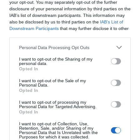
your opt-out. You may separately opt-out of the further
disclosure of your personal information by third parties on the
CAS D'ÈXIT
IAB’s list of downstream participants. This information may
Floc Baby, el ‘punt’ de la roba
also be disclosed by us to third parties on the
IAB’s List of
de nadó
Downstream Participants
that may further disclose it to other
6 d’agost de 2018
third parties.
Personal Data Processing Opt Outs
I want to opt-out of the Sharing of my
personal data.
CAS D'ÈXIT
Opted In
Teresa Carles, de restaurant
a indústria alimentària
I want to opt-out of the Sale of my
2 de juliol de 2018
Personal Data.
Opted In
I want to opt-out of processing my
Personal Data for Targeted Advertising.
Opted In
I want to opt-out of Collection, Use,
Retention, Sale, and/or Sharing of my
Personal Data that Is Unrelated with the
Purposes for which it was collected.