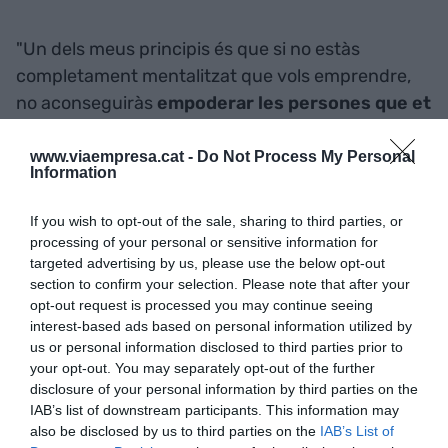
"Un dels meus principis és que si no estàs
completament mentalitzat que vols emprendre,
no aconseguiràs
empoderar les persones que et
rodegen
", explica Costa, que
compagina la seva
feina d'empresària amb la docència a la
www.viaempresa.cat -
Do Not Process My Personal
Information
Universitat
i com assessora d'empreses d'ACCIO.
Segons la Txell, abans de muntar una empresa cal
If you wish to opt-out of the sale, sharing to third parties, or
conèixer-se molt bé a un mateix, perquè
processing of your personal or sensitive information for
emprendre implica un cost molt alt: "Emocional,
targeted advertising by us, please use the below opt-out
section to confirm your selection. Please note that after your
de diners, de qualitat de vida... Has de tenir molt
opt-out request is processed you may continue seeing
clar fins a on estàs disposat a sacrificar", comenta.
interest-based ads based on personal information utilized by
I afegeix: "No tothom és emprenedor, i no passa
us or personal information disclosed to third parties prior to
your opt-out. You may separately opt-out of the further
res. Hi ha gent que no pot viure sense horaris, per
disclosure of your personal information by third parties on the
exemple", comenta.
IAB’s list of downstream participants. This information may
also be disclosed by us to third parties on the
IAB’s List of