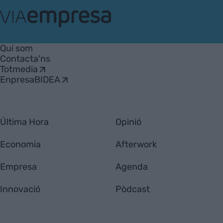
VIA
Empresa
Qui som
Contacta'ns
Totmedia
EnpresaBIDEA
Última Hora
Opinió
Economia
Afterwork
Empresa
Agenda
Innovació
Pòdcast