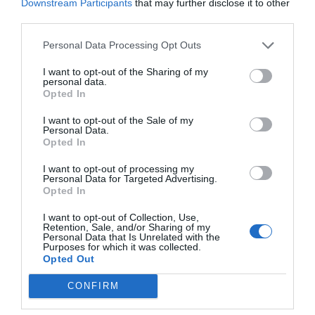
Mentre escrivia el llibre, la Txell, que practica el
Downstream Participants
that may further disclose it to other
third parties.
ioga i la meditació de forma habitual, sobretot des
que va patir un tema de salut, no ha volgut
Personal Data Processing Opt Outs
allunyar-se dels seus valors de vida. "No et pots
I want to opt-out of the Sharing of my
enamorar de la teva feina si abans no t'enamores
personal data.
Opted In
de tu", diu. "
La motivació per muntar una
empresa no pot ser exclusivament el diner,
és
I want to opt-out of the Sale of my
Personal Data.
important monetitzar tot el que facis, però l'única
Opted In
motivació no pot ser econòmica. És important
I want to opt-out of processing my
trobar la teva passió. La meva, per exemple, és la
Personal Data for Targeted Advertising.
Opted In
comunicació", comenta l'empresària, amb veu
decidida. La Txell parla ràpid però de forma clara i
I want to opt-out of Collection, Use,
Retention, Sale, and/or Sharing of my
concisa, gairebé didàctica, que la delata com a
Personal Data that Is Unrelated with the
Purposes for which it was collected.
professora.
Opted Out
CONFIRM
Un dels aspectes més sol·licitats pels usuaris de
les xarxes que han participat en el contingut del