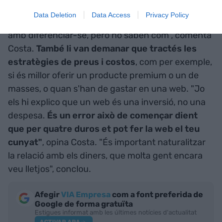
llibre va ser el tema del "valor diferencial": "Molta
Data Deletion
Data Access
Privacy Policy
gent que munta una empresa està obsessionada
amb diferenciar-se, però no saben com", comenta
Costa.
També li van demanar que tractés les
estratègies de preus i costos
, com per exemple,
si és millor oferir un producte premium o un de
masses, o quan s'han de gastar en una web. "Jo
els hi explico que un web és una inversió, no una
despesa.
És un error això de començar dient
que per quatre duros et pot fer la web el teu
cunyat"
, opina Costa. "És important naturalitzar
la relació amb els diners, que molta gent encara
veu lletjos", conclou.
Afegir
VIA Empresa
com a font preferida de
Google de forma gratuïta
Estigues informat amb les últimes notícies d'actualitat
ACTIVAR ARA