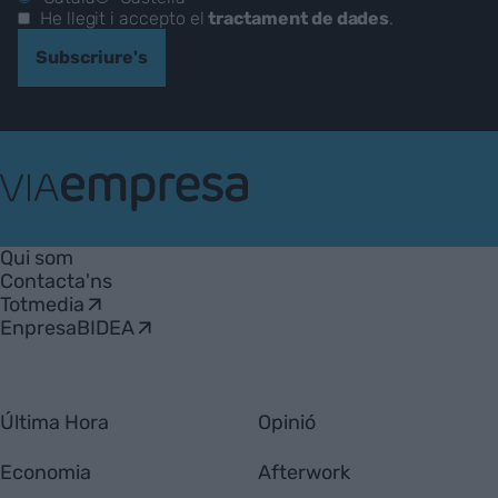
He llegit i accepto el
tractament de dades
.
Subscriure's
VIA
Empresa
Qui som
Contacta'ns
Totmedia
EnpresaBIDEA
Última Hora
Opinió
Economia
Afterwork