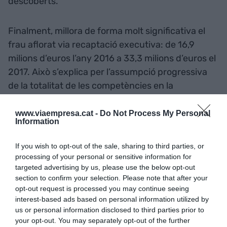
descoberts.
Finalment, millora de forma molt significativa el
frau aflorat via recaptació executiva: de 16,9
milions d’euros l’any 2016 a 33,3 milions d’euros el
2017. Això s’explica per l’assumpció progressiva
de la totalitat de les competències en la
recaptació dels deutes pendents dels
contribuents amb l’Administració.
www.viaempresa.cat -
Do Not Process My Personal
Information
Des que es va posar en marxa el Pla de prevenció i
If you wish to opt-out of the sale, sharing to third parties, or
reducció del frau fiscal el 2015, l’Agència catalana
processing of your personal or sensitive information for
targeted advertising by us, please use the below opt-out
ha descobert un total de 557,26 milions d’euros. El
section to confirm your selection. Please note that after your
Pla 2015-2018 s’estructura en quatre eixos
opt-out request is processed you may continue seeing
d’actuació: la prevenció del frau, el control i la
interest-based ads based on personal information utilized by
detecció del frau, la implicació social en la
us or personal information disclosed to third parties prior to
your opt-out. You may separately opt-out of the further
prevenció i els canvis organitzatius i en mitjans.