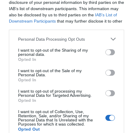
disclosure of your personal information by third parties on the
IAB’s list of downstream participants. This information may
also be disclosed by us to third parties on the
IAB’s List of
Afegir
VIA Empresa
com a font preferida de
Downstream Participants
that may further disclose it to other
Google de forma gratuïta
third parties.
Estigues informat amb les últimes notícies d'actualitat
ACTIVAR ARA
Personal Data Processing Opt Outs
I want to opt-out of the Sharing of my
personal data.
Opted In
I want to opt-out of the Sale of my
Personal Data.
Opted In
I want to opt-out of processing my
Personal Data for Targeted Advertising.
RELACIONADES
Opted In
I want to opt-out of Collection, Use,
Retention, Sale, and/or Sharing of my
Personal Data that Is Unrelated with the
Purposes for which it was collected.
Opted Out