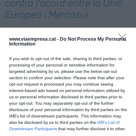
contra l'acord entre la Unió
Europea i Mercosur
Els agricultors han iniciat les mobilitzacions
www.viaempresa.cat -
Do Not Process My Personal
aquest dijous en diferents punts del territori
Information
català per protestar contra l'acord entre la Unió
Europea (UE) i Mercosur en suport als seus
If you wish to opt-out of the sale, sharing to third parties, or
companys francesos, que des d'aquest dijous a
processing of your personal or sensitive information for
targeted advertising by us, please use the below opt-out
primera hora han tallat l'A-9 al sud de Perpinyà
section to confirm your selection. Please note that after your
(França).
opt-out request is processed you may continue seeing
interest-based ads based on personal information utilized by
us or personal information disclosed to third parties prior to
Afegir
VIA Empresa
com a font preferida de
your opt-out. You may separately opt-out of the further
Google de forma gratuïta
disclosure of your personal information by third parties on the
Estigues informat amb les últimes notícies d'actualitat
IAB’s list of downstream participants. This information may
ACTIVAR ARA
also be disclosed by us to third parties on the
IAB’s List of
Downstream Participants
that may further disclose it to other
third parties.