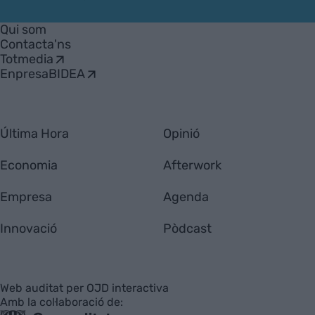
VIA
Empresa
Qui som
Contacta'ns
Totmedia
EnpresaBIDEA
Última Hora
Opinió
Economia
Afterwork
Empresa
Agenda
Innovació
Pòdcast
Web auditat per OJD interactiva
Amb la col·laboració de: