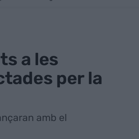
ts a les
tades per la
nançaran amb el