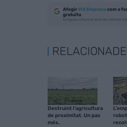
Afegir
VIA Empresa
com a fo
gratuïta
Estigues informat amb les últimes not
RELACIONADE
Destruint l’agricultura
L'emp
de proximitat. Un pas
robot
més.
recol