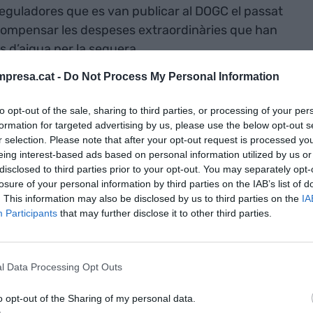
eguladores que es van publicar al DOGC el passat
s compensar les despeses extraordinàries que han
is d’aigua per la sequera.
presa.cat -
Do Not Process My Personal Information
ts de regants són molt sensibles a les
ns de sequera de les conques internes de Catalunya
to opt-out of the sale, sharing to third parties, or processing of your per
formation for targeted advertising by us, please use the below opt-out s
ituació d’excepcionalitat en el regadiu s’aplica
r selection. Please note that after your opt-out request is processed y
d’aigua, mentre que en els usos urbà i industrial
eing interest-based ads based on personal information utilized by us or
s.
disclosed to third parties prior to your opt-out. You may separately opt-
losure of your personal information by third parties on the IAB’s list of
. This information may also be disclosed by us to third parties on the
IA
regants
Participants
that may further disclose it to other third parties.
 sol·licituds
e
l Data Processing Opt Outs
o opt-out of the Sharing of my personal data.
comunitats de regants resulten especialment