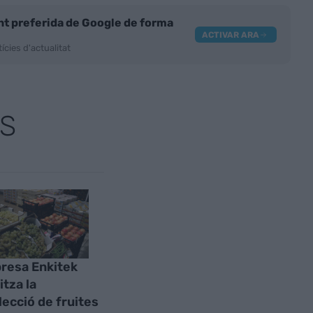
nt preferida de Google de forma
ACTIVAR ARA
ícies d'actualitat
S
resa Enkitek
itza la
·lecció de fruites