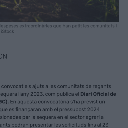
despeses extraordinàries que han patit les comunitats i
 iStock
ACN
 convocat els ajuts a les comunitats de regants
sequera l’any 2023, com publica el
Diari Oficial de
GC).
En aquesta convocatòria s’ha previst un
 que es finançaran amb el pressupost 2024
sionades per la sequera en el sector agrari a
ts podran presentar les sol·licituds fins al 23