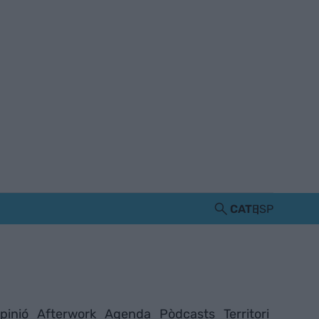
CAT
ESP
pinió
Afterwork
Agenda
Pòdcasts
Territori