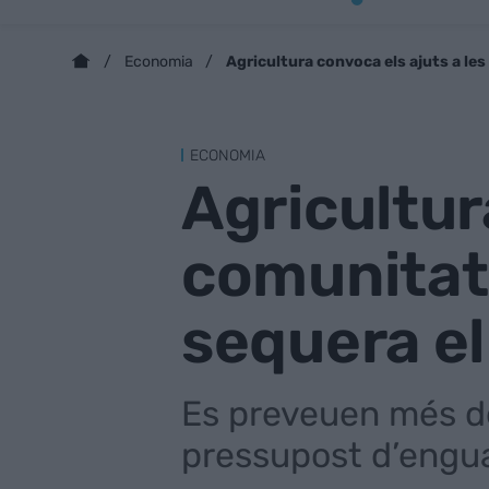
Agricultura convoca els ajuts a le
Economia
ECONOMIA
Agricultur
comunitats
sequera e
Es preveuen més de
pressupost d’engu