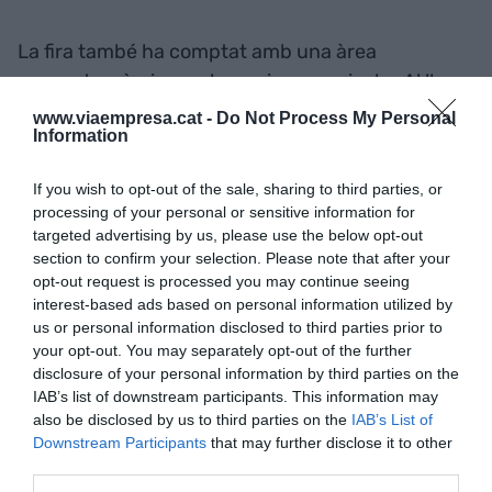
La fira també ha comptat amb una àrea
ecogastronòmica amb sessions musicals. Al llarg
dels tres dies de saló, s'han servit més de 1.200
www.viaempresa.cat -
Do Not Process My Personal
Information
tapes, més de 1.000 hamburgueses i 600 litres de
cervesa amb molt de públic tant als concerts com
If you wish to opt-out of the sale, sharing to third parties, or
als tasts i maridatges. A banda de rebre el públic
processing of your personal or sensitive information for
general, el saló ha congregat més de 1.200 agents
targeted advertising by us, please use the below opt-out
sectorials.
section to confirm your selection. Please note that after your
opt-out request is processed you may continue seeing
interest-based ads based on personal information utilized by
us or personal information disclosed to third parties prior to
Afegir
VIA Empresa
com a font preferida de
your opt-out. You may separately opt-out of the further
Google de forma gratuïta
disclosure of your personal information by third parties on the
Estigues informat amb les últimes notícies d'actualitat
IAB’s list of downstream participants. This information may
ACTIVAR ARA
also be disclosed by us to third parties on the
IAB’s List of
Downstream Participants
that may further disclose it to other
third parties.