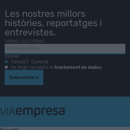
Les nostres millors
històries, reportatges i
entrevistes.
CORREU ELECTRÒNIC
IDIOMA*
Català
Castellà
He llegit i accepto el
tractament de dades
.
Subscriure's
VIA
Empresa
Qui som