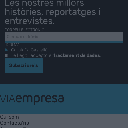
Les nostres millors
històries, reportatges i
entrevistes.
CORREU ELECTRÒNIC
IDIOMA*
Català
Castellà
He llegit i accepto el
tractament de dades
.
Subscriure's
VIA
Empresa
Qui som
Contacta'ns