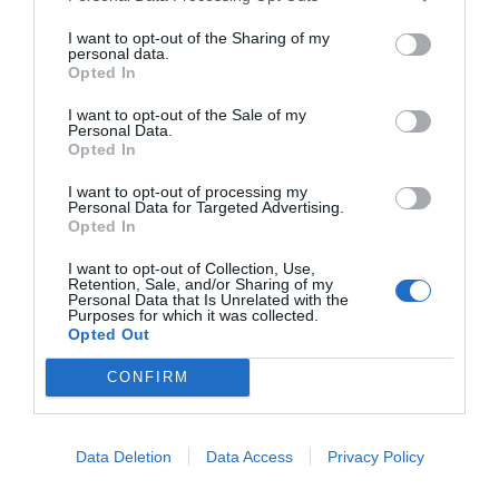
Ara bé, l'actual situació no indica un potencial
I want to opt-out of the Sharing of my
escenari de crisi. "Jo no parlaria de recessió en
personal data.
Opted In
cap cas, però sí que això tindrà algun impacte
sobre l'activitat econòmica", ha assenyalat
I want to opt-out of the Sale of my
Personal Data.
Escrivá, que també ha indicat que les mesures de
Opted In
contrapès que s'estan exercint per contrarestar
I want to opt-out of processing my
Trump "tenen l'efecte d'apujar els preus".
Personal Data for Targeted Advertising.
Opted In
I want to opt-out of Collection, Use,
Retention, Sale, and/or Sharing of my
Afegir
VIA Empresa
com a font preferida de
Personal Data that Is Unrelated with the
Google de forma gratuïta
Purposes for which it was collected.
Estigues informat amb les últimes notícies d'actualitat
Opted Out
ACTIVAR ARA
CONFIRM
Data Deletion
Data Access
Privacy Policy