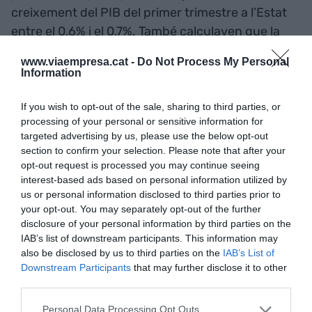
creixement del PIB del primer trimestre a l’Estat
entre el 0,6% i el 0,7%. També calculaven que la
inflació
se situaria en el 2,5% aquest 2025 i el
www.viaempresa.cat -
Do Not Process My Personal
dèficit baixaria fins al 2,6% del PIB.
Information
If you wish to opt-out of the sale, sharing to third parties, or
"No hi ha perill de
processing of your personal or sensitive information for
recessió"
targeted advertising by us, please use the below opt-out
section to confirm your selection. Please note that after your
opt-out request is processed you may continue seeing
D'altra banda, Escrivá ha afirmat que aquesta
interest-based ads based on personal information utilized by
"pertorbació d'oferta" que ha generat Trump amb
us or personal information disclosed to third parties prior to
your opt-out. You may separately opt-out of the further
les seves polítiques és "molt dura" i té "el potencial
disclosure of your personal information by third parties on the
de generar fortes caigudes d'activitat econòmica
IAB’s list of downstream participants. This information may
o desacceleració en aquelles economies", com
also be disclosed by us to third parties on the
IAB’s List of
l'espanyola, que està creixent a nivells
Downstream Participants
that may further disclose it to other
third parties.
"relativament alts".
Personal Data Processing Opt Outs