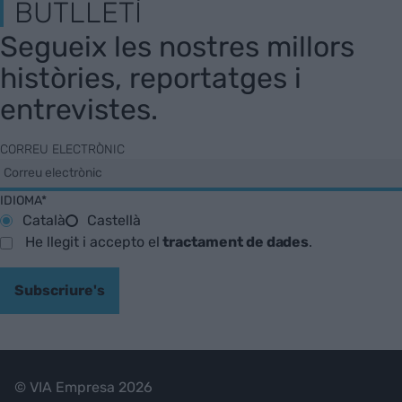
BUTLLETÍ
Segueix les nostres millors
històries, reportatges i
entrevistes.
CORREU ELECTRÒNIC
IDIOMA*
Català
Castellà
He llegit i accepto el
tractament de dades
.
Subscriure's
© VIA Empresa 2026