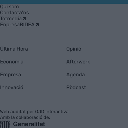
Empresa
Qui som
Contacta'ns
Totmedia
EnpresaBIDEA
Última Hora
Opinió
Economia
Afterwork
Empresa
Agenda
Innovació
Pòdcast
Web auditat per OJD interactiva
Amb la col·laboració de: