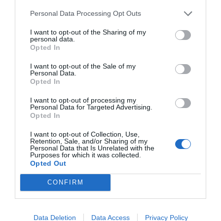
Personal Data Processing Opt Outs
I want to opt-out of the Sharing of my
RELACIONADES
personal data.
Opted In
I want to opt-out of the Sale of my
Personal Data.
Opted In
I want to opt-out of processing my
Personal Data for Targeted Advertising.
Opted In
I want to opt-out of Collection, Use,
Foment del Treball
Brussel·les porta
Impost sobre
Retention, Sale, and/or Sharing of my
Personal Data that Is Unrelated with the
demana que no es
Espanya al TJUE
emissions d
Purposes for which it was collected.
faci definitiu
per no haver
dels vehicle
Opted Out
l'impost a les
notificat l'impost
consulta la 
CONFIRM
energètiques
mínim del 15% a les
quota i el pe
multinacionals
de pagamen
Data Deletion
Data Access
Privacy Policy