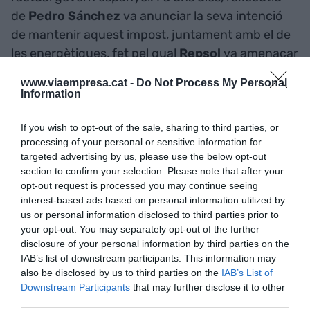
de
Pedro Sánchez
va anunciar la seva intenció
de mantenir aquest impost, juntament amb el de
les energètiques, fet pel qual
Repsol
va amenaçar
de retirar les seves inversions del país, mentre
www.viaempresa.cat -
Do Not Process My Personal
que formacions com Junts van supeditar el seu
Information
vot favorable als Pressupostos del 2025 a
l'eliminació de les dues taxes.
If you wish to opt-out of the sale, sharing to third parties, or
processing of your personal or sensitive information for
targeted advertising by us, please use the below opt-out
section to confirm your selection. Please note that after your
Afegir
VIA Empresa
com a font preferida de
opt-out request is processed you may continue seeing
Google de forma gratuïta
interest-based ads based on personal information utilized by
Estigues informat amb les últimes notícies d'actualitat
us or personal information disclosed to third parties prior to
ACTIVAR ARA
your opt-out. You may separately opt-out of the further
disclosure of your personal information by third parties on the
IAB’s list of downstream participants. This information may
also be disclosed by us to third parties on the
IAB’s List of
Downstream Participants
that may further disclose it to other
third parties.