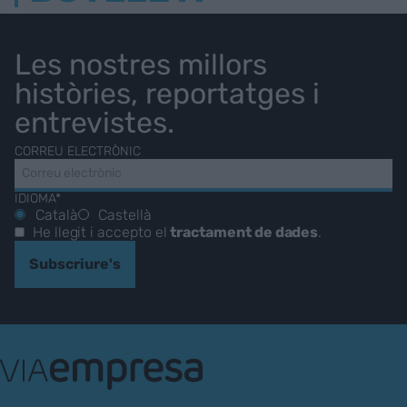
Les nostres millors
històries, reportatges i
entrevistes.
CORREU ELECTRÒNIC
IDIOMA*
Català
Castellà
He llegit i accepto el
tractament de dades
.
Subscriure's
VIA