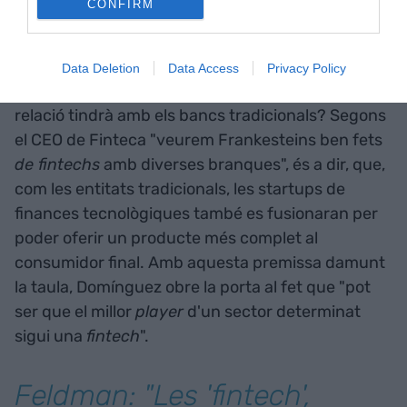
CONFIRM
mite que les
fintech
són per a xavals joves".
Perquè "no hi ha volta enrere".
Data Deletion
Data Access
Privacy Policy
Però, cap a on va el món de les
fintech
i quina
relació tindrà amb els bancs tradicionals? Segons
el CEO de Finteca "veurem Frankesteins ben fets
de fintechs
amb diverses branques", és a dir, que,
com les entitats tradicionals, les startups de
finances tecnològiques també es fusionaran per
poder oferir un producte més complet al
consumidor final. Amb aquesta premissa damunt
la taula, Domínguez obre la porta al fet que "pot
ser que el millor
player
d'un sector determinat
sigui una
fintech
".
Feldman: "Les 'fintech',