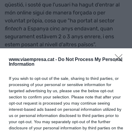
qüestió, i sosté que l'usuari ha hagut d'entrar al
món online sigui de manera forçada o per
voluntat pròpia, cosa que "ha portat al sector
fintech
a Espanya cinc anys endavant, quan
segurament estàvem 2 o 3 anys enrere, i ens
estem posant al nivell d'altres països".
www.viaempresa.cat -
Do Not Process My Personal
Domínguez: "La covid-19 ha
Information
portat al sector '
fintech'
a
If you wish to opt-out of the sale, sharing to third parties, or
Espanya cinc anys
processing of your personal or sensitive information for
targeted advertising by us, please use the below opt-out
endavant, quan segurament
section to confirm your selection. Please note that after your
opt-out request is processed you may continue seeing
estàvem 2 o 3 anys enrere, i
interest-based ads based on personal information utilized by
us or personal information disclosed to third parties prior to
ens estem posant al nivell
your opt-out. You may separately opt-out of the further
d'altres països"
disclosure of your personal information by third parties on the