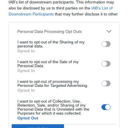
IAB’s list of downstream participants. This information may
also be disclosed by us to third parties on the
IAB’s List of
Downstream Participants
that may further disclose it to other
Però això no vol dir que, després de la pandèmia,
third parties.
la vida es converteixi en una cosa 100% digital.
Segons Domínguez, encara que el canvi a digital
Personal Data Processing Opt Outs
s'ha produït per a molta gent, "hi haurà una mica
I want to opt-out of the Sharing of my
de regressió de gent que vol la comoditat, l'oficina
personal data.
Opted In
a tocar i evolucionarem cap a un model més
híbrid".
I want to opt-out of the Sale of my
Personal Data.
Opted In
Frankesteins de
fintechs
I want to opt-out of processing my
Personal Data for Targeted Advertising.
Opted In
I amb això, tornem al principi. Encara que queda
camí per fer, i com apunta Ceschel, "el
I want to opt-out of Collection, Use,
Retention, Sale, and/or Sharing of my
confinament obligava a vèncer la por a l'
online
i
Personal Data that Is Unrelated with the
Purposes for which it was collected.
quan la gent ho ha provat veu que no és tan difícil
Opted Out
com semblava", però encara cal "desmuntar el