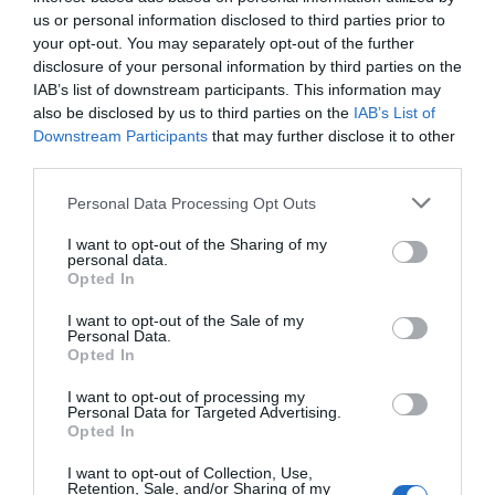
us or personal information disclosed to third parties prior to
your opt-out. You may separately opt-out of the further
RELACIONADES
disclosure of your personal information by third parties on the
IAB’s list of downstream participants. This information may
also be disclosed by us to third parties on the
IAB’s List of
Downstream Participants
that may further disclose it to other
third parties.
Personal Data Processing Opt Outs
I want to opt-out of the Sharing of my
personal data.
L'immobiliari brinda
Habitatge assequible: una
Opted In
sense bombolles
missió imposible?
I want to opt-out of the Sale of my
Personal Data.
Opted In
I want to opt-out of processing my
Personal Data for Targeted Advertising.
Opted In
I want to opt-out of Collection, Use,
Retention, Sale, and/or Sharing of my