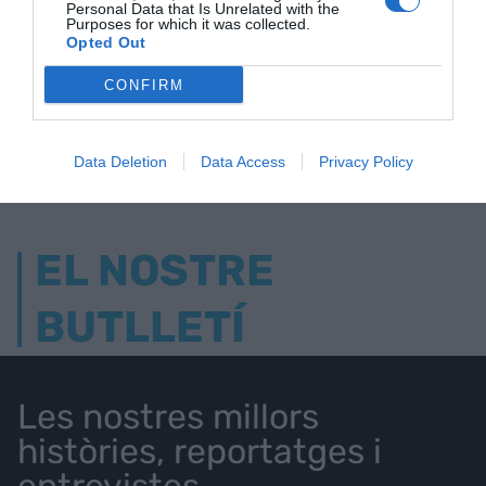
Personal Data that Is Unrelated with the
Purposes for which it was collected.
ELS MÉS LLEGITS
Opted Out
CONFIRM
AVUI DESTAQUEM
Data Deletion
Data Access
Privacy Policy
EL NOSTRE
BUTLLETÍ
Les nostres millors
històries, reportatges i