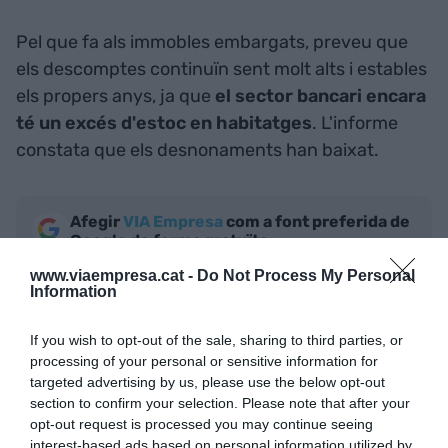
Pel que fa als immobles embargats, preveu que
els descomptes continuïn sent molt alts i estables
els propers anys, ja que
el sector bancari encara
té un excés d'estoc en habitatges
. L'informe
constata que els desnonaments han baixat.
Afegir
VIA Empresa
com a font preferida de
Google de forma gratuïta
Estigues informat amb les últimes notícies d'actualitat
www.viaempresa.cat -
Do Not Process My Personal
ACTIVAR ARA
Information
If you wish to opt-out of the sale, sharing to third parties, or
processing of your personal or sensitive information for
targeted advertising by us, please use the below opt-out
section to confirm your selection. Please note that after your
opt-out request is processed you may continue seeing
interest-based ads based on personal information utilized by