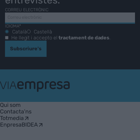
entrevistes.
CORREU ELECTRÒNIC
IDIOMA*
Català
Castellà
He llegit i accepto el
tractament de dades
.
Subscriure's
VIA
Empresa
Qui som
Contacta'ns
Totmedia
EnpresaBIDEA