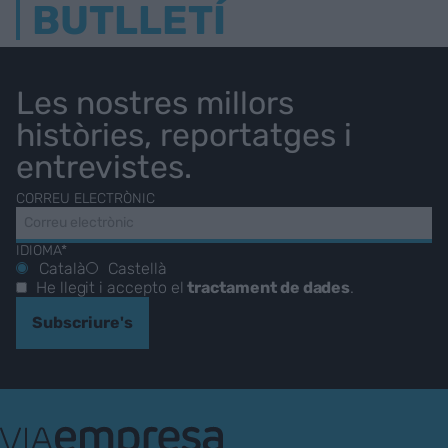
BUTLLETÍ
Les nostres millors
històries, reportatges i
entrevistes.
CORREU ELECTRÒNIC
IDIOMA*
Català
Castellà
He llegit i accepto el
tractament de dades
.
Subscriure's