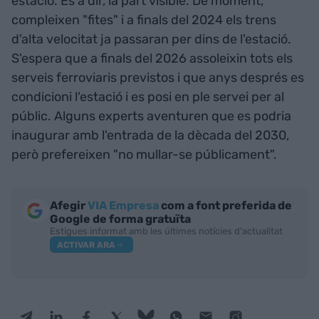
estació. És a dir, la part visible. De moment,
compleixen "fites" i a finals del 2024 els trens
d'alta velocitat ja passaran per dins de l'estació.
S'espera que a finals del 2026 assoleixin tots els
serveis ferroviaris previstos i que anys després es
condicioni l'estació i es posi en ple servei per al
públic. Alguns experts aventuren que es podria
inaugurar amb l'entrada de la dècada del 2030,
però prefereixen "no mullar-se públicament".
Afegir
VIA Empresa
com a font preferida de
Google de forma gratuïta
Estigues informat amb les últimes notícies d'actualitat
ACTIVAR ARA