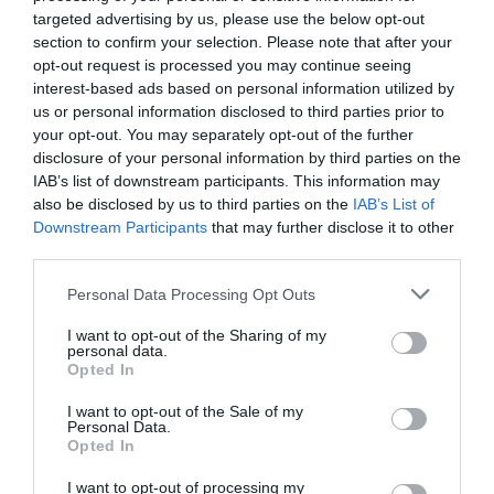
l'última dècada. Els principals factors? La
targeted advertising by us, please use the below opt-out
complexitat del projecte, perquè són obres en
section to confirm your selection. Please note that after your
una zona densament poblada i amb múltiples
opt-out request is processed you may continue seeing
interest-based ads based on personal information utilized by
connexions ferroviàries que han provocat
us or personal information disclosed to third parties prior to
nombrosos retards. L'estació tampoc s'ha escapat
your opt-out. You may separately opt-out of the further
dels problemes financers, que han provocat
disclosure of your personal information by third parties on the
aturades en la construcció i reprogramacions a
IAB’s list of downstream participants. This information may
also be disclosed by us to third parties on the
IAB’s List of
causa de la crisi financera del 2008. A aquests
Downstream Participants
that may further disclose it to other
contratemps també s'ha de sumar modificacions
third parties.
en el disseny i els plans inicials, problemes
Personal Data Processing Opt Outs
contractuals i renegociacions de contractes, a
més de la pandèmia de la covid-19 i les mesures
I want to opt-out of the Sharing of my
personal data.
de seguretat addicionals. Un efecte curiós té a
Opted In
veure amb els
descobriments arqueològics
.
I want to opt-out of the Sale of my
Personal Data.
Opted In
En efecte, durant les obres de construcció de la
nova estació, s'han trobat nombroses restes
I want to opt-out of processing my