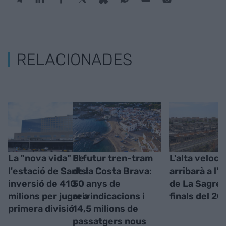
RELACIONADES
La "nova vida" de
El futur tren-tram
L'alta veloci
l'estació de Sants:
de la Costa Brava:
arribarà a l'i
inversió de 410
50 anys de
de La Sagrer
milions per jugar a
reivindicacions i
finals del 20
primera divisió
14,5 milions de
passatgers nous