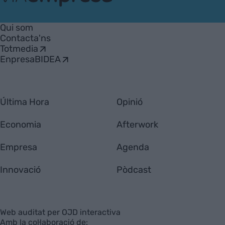
VIA
Empresa
Qui som
Contacta'ns
Totmedia
EnpresaBIDEA
Última Hora
Opinió
Economia
Afterwork
Empresa
Agenda
Innovació
Pòdcast
Web auditat per OJD interactiva
Amb la col·laboració de: