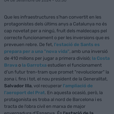
04 de Setembre de 2024 - 05:30
Que les infraestructures s'han convertit en les
protagonistes dels últims anys a Catalunya no és
cap novetat per a ningú, fruit dels maldecaps pel
correcte funcionament o per les inversions que es
preveuen rebre. De fet,
l'estació de Sants es
prepara per a una "nova vida"
, amb una inversió
de 410 milions per jugar a primera divisió;
la Costa
Brava
o
la Garrotxa
estudien el funcionament
d'un futur tren-tram que promet "revolucionar" la
zona i, fins i tot, el nou president de la Generalitat,
Salvador Illa
, vol recuperar
l'ampliació de
l'aeroport del Prat
. En aquesta ocasió, però, la
protagonista es troba al nord de Barcelona i es
tracta de l'obra civil en marxa de major
envergadura d'Espanya. És
l'estació de la