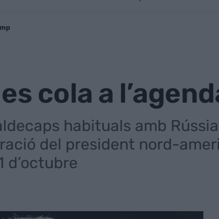
ump
es cola a l’agen
maldecaps habituals amb Rússia
ració del president nord-amer
1 d’octubre