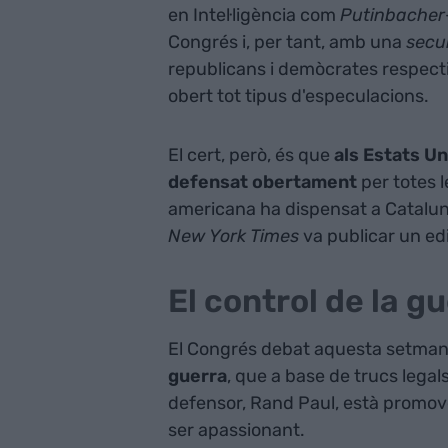
en Intel·ligència com
Putinbacher
Congrés i, per tant, amb una
secu
republicans i demòcrates respect
obert tot tipus d'especulacions.
El cert, però, és que
als Estats Un
defensat obertament
per totes l
americana ha dispensat a Cataluny
New York Times
va publicar un ed
El control de la g
El Congrés debat aquesta setmana
guerra
, que a base de trucs lega
defensor, Rand Paul, està promov
ser apassionant.