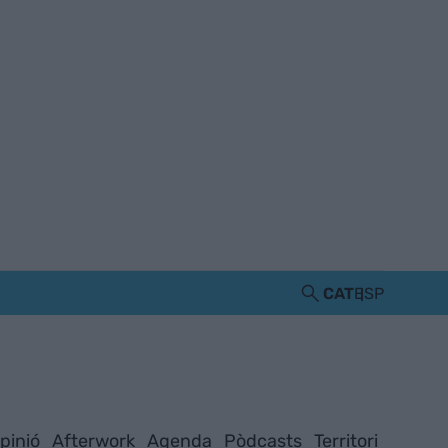
CAT
ESP
pinió
Afterwork
Agenda
Pòdcasts
Territori