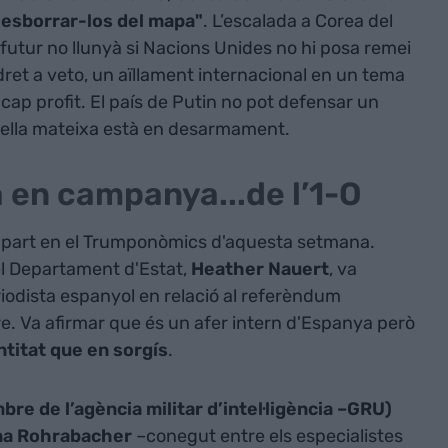
"esborrar-los del mapa"
. L’escalada a Corea del
utur no llunyà si Nacions Unides no hi posa remei
 dret a veto, un aïllament internacional en un tema
 cap profit. El país de Putin no pot defensar un
ella mateixa està en desarmament.
a en campanya...de l’1-O
a part en el Trumponòmics d'aquesta setmana.
el Departament d'Estat,
Heather Nauert
, va
iodista espanyol en relació al referèndum
re. Va afirmar que és un afer intern d'Espanya però
ntitat que en sorgís
.
e de l’agència militar d’intel·ligència –GRU)
Dana Rohrabacher
–conegut entre els especialistes