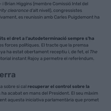
- i Brian Higgins (membre Comissió Intel del
rity clearance
d’alt nivell), congressistes
ivament, es reunissin amb Carles Puigdemont ha
its el dret a l'autodeterminació sempre s'ha
es forces polítiques. El tracte que la premsa
a ha estat obertament receptiu i, de fet, el
The
itorial instant Rajoy a permetre el referèndum.
uerra
 sobre si cal
recuperar el control sobre la
ls ha acabat en mans del President. El seu màxim
ent aquesta iniciativa parlamentària que promet