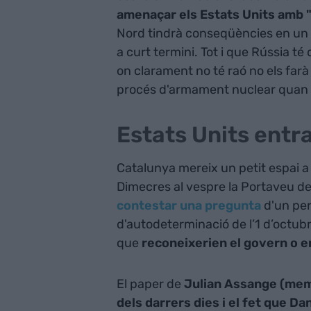
amenaçar els Estats Units amb 
Nord tindrà conseqüències en un f
a curt termini. Tot i que Rússia té
on clarament no té raó no els farà
procés d'armament nuclear quan 
Estats Units entr
Catalunya mereix un petit espai 
Dimecres al vespre la Portaveu d
contestar una pregunta
d'un per
d'autodeterminació de l’1 d’octub
que
reconeixerien el govern o e
El paper de
Julian Assange (membr
dels darrers dies i el fet que 