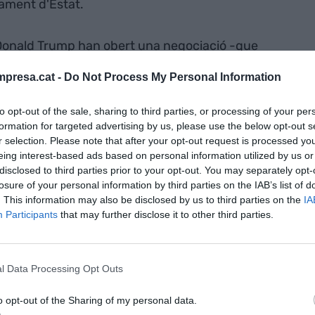
ament d'Estat.
Donald Trump han obert una negociació -que
-. La negociació gira, que se sàpiga, al voltant
presa.cat -
Do Not Process My Personal Information
r amb Mèxic.
Donald Trump s'ha manifestat en
ortar els
Dreamers
, després d'haver-hi donat
to opt-out of the sale, sharing to third parties, or processing of your per
tter va informar que el mur continua en fase de
formation for targeted advertising by us, please use the below opt-out s
ams que estan visiblement deteriorats. En
r selection. Please note that after your opt-out request is processed y
eing interest-based ads based on personal information utilized by us or
egla que ha provocat la reacció furibunda i
disclosed to third parties prior to your opt-out. You may separately opt-
guidors. És obvi que no sabem a canvi de què es
losure of your personal information by third parties on the IAB’s list of
ons, però les especulacions giren al voltant del
. This information may also be disclosed by us to third parties on the
IA
Participants
that may further disclose it to other third parties.
ament un pacte entre Donald Trump i els
lista amb la que ens podíem trobar.
l Data Processing Opt Outs
 de Moscou
o opt-out of the Sharing of my personal data.
 fill de
Michael Flynn, exassessor de seguretat