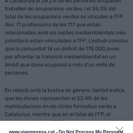
A Catalunya el 28,2% de les persones ocupades
treballen en ocupacions verdes, i el 26,3% del
total de les ocupacions verdes es vinculen a l'FP.
Així, 71 professions de les 117 que estan
relacionades amb els reptes mediambientals més
prioritaris estan vinculades a l'FP. L'estudi conclou
que la comunitat té un dèficit de 175.000 joves
per afrontar la transició mediambiental en un
àmbit que dona ocupació a més d'un milió de
persones.
En relació amb la bretxa de gènere, també indica
que les dones representen el 22,4% de les
matriculacions en els cicles formatius verds a
Catalunya, mentre que en el total de l'FP, el
percentatge és del 51,2%.
www.viaempresa.cat -
Do Not Process My Personal