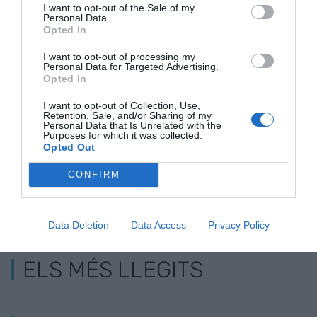
I want to opt-out of the Sale of my
Personal Data.
Opted In
Raventós Codorníu
La "sostenibilitat",
Aida Jurado 
I want to opt-out of processing my
aconsegueix el
protagonista a la
Sostenibilita
Personal Data for Targeted Advertising.
segell B Corp per la
12a Setmana de
el lideratge 
Opted In
seva aposta per la
l’Emprenedoria de
la credibilita
I want to opt-out of Collection, Use,
sostenibilitat
l’Escola del Treball
Retention, Sale, and/or Sharing of my
Personal Data that Is Unrelated with the
Purposes for which it was collected.
Opted Out
CONFIRM
Data Deletion
Data Access
Privacy Policy
ELS MÉS LLEGITS