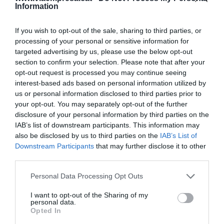
Information
Afegir
VIA Empresa
com a font preferida de
Google de forma gratuïta
If you wish to opt-out of the sale, sharing to third parties, or
Estigues informat amb les últimes notícies d'actualitat
processing of your personal or sensitive information for
ACTIVAR ARA
targeted advertising by us, please use the below opt-out
section to confirm your selection. Please note that after your
opt-out request is processed you may continue seeing
interest-based ads based on personal information utilized by
us or personal information disclosed to third parties prior to
your opt-out. You may separately opt-out of the further
disclosure of your personal information by third parties on the
IAB’s list of downstream participants. This information may
also be disclosed by us to third parties on the
IAB’s List of
Downstream Participants
that may further disclose it to other
RELACIONADES
third parties.
Personal Data Processing Opt Outs
I want to opt-out of the Sharing of my
personal data.
Opted In