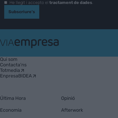
He llegit i accepto el
tractament de dades
.
Subscriure's
VIA
Empresa
Qui som
Contacta'ns
Totmedia
EnpresaBIDEA
Última Hora
Opinió
Economia
Afterwork