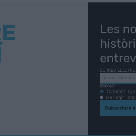
RE
Les no
històr
Í
entrev
CORREU ELECTRÒ
IDIOMA*
Català
Cas
He llegit i ac
Subscriure's