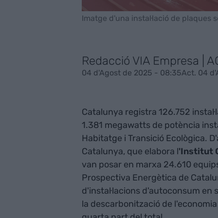
Imatge d'una instal·lació de plaques s
Redacció VIA Empresa | 
04 d'Agost de 2025 - 08:35
Act. 04 d
Catalunya registra 126.752 instal
1.381 megawatts de potència instal
Habitatge i Transició Ecològica. 
Catalunya, que elabora l
'Institut
van posar en marxa 24.610 equips
Prospectiva Energètica de Catalu
d'instal·lacions d'autoconsum en s
la descarbonització de l'economia 
quarta part del total.