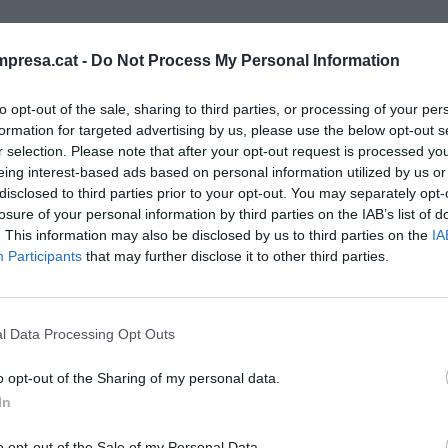
 del 24,1% en el nombre d'equips i del 38% en la
presa.cat -
Do Not Process My Personal Information
n relació amb el de l'any anterior. L'executiu
a moderació en els preus de l'energia. Les dades
to opt-out of the sale, sharing to third parties, or processing of your per
formation for targeted advertising by us, please use the below opt-out s
de les instal·lacions i l'auge de l'autoconsum
r selection. Please note that after your opt-out request is processed y
eing interest-based ads based on personal information utilized by us or
disclosed to third parties prior to your opt-out. You may separately opt-
losure of your personal information by third parties on the IAB’s list of
 un creixement
. This information may also be disclosed by us to third parties on the
IA
Participants
that may further disclose it to other third parties.
bre d'equips i
cia el 2024,
relació amb el
l Data Processing Opt Outs
o opt-out of the Sharing of my personal data.
In
utoconsum fotovoltaic del país es troben associades
o opt-out of the Sale of my Personal Data.