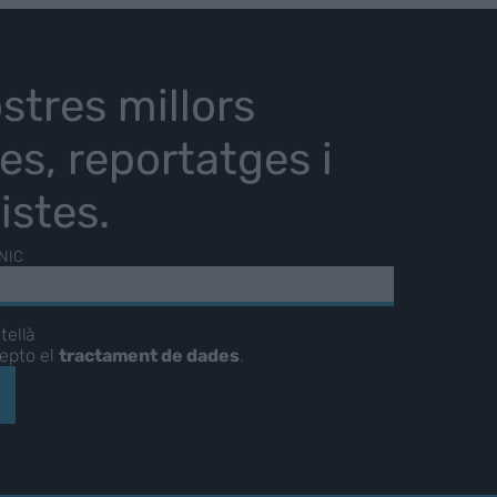
stres millors
ies, reportatges i
istes.
NIC
tellà
cepto el
tractament de dades
.