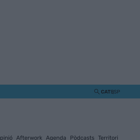
CAT
ESP
pinió
Afterwork
Agenda
Pòdcasts
Territori