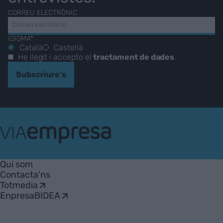
CORREU ELECTRÒNIC
IDIOMA*
Català
Castellà
He llegit i accepto el
tractament de dades
.
Subscriure's
VIA
Empresa
Qui som
Contacta'ns
Totmedia
EnpresaBIDEA