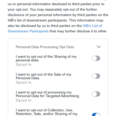
us or personal information disclosed to third parties prior to
RELACIONADES
your opt-out. You may separately opt-out of the further
disclosure of your personal information by third parties on the
IAB’s list of downstream participants. This information may
also be disclosed by us to third parties on the
IAB’s List of
Downstream Participants
that may further disclose it to other
third parties.
Personal Data Processing Opt Outs
I want to opt-out of the Sharing of my
personal data.
La contractació logística es dispara un 189% a
Opted In
Catalunya
I want to opt-out of the Sale of my
Personal Data.
Opted In
I want to opt-out of processing my
Personal Data for Targeted Advertising.
Opted In
I want to opt-out of Collection, Use,
Retention, Sale, and/or Sharing of my