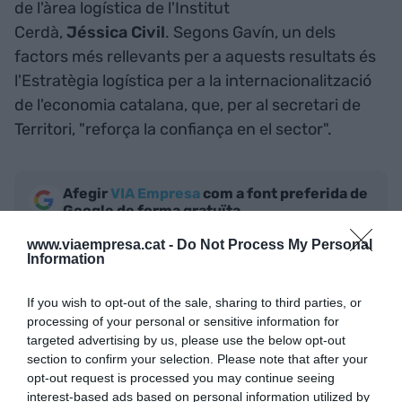
de l'àrea logística de l'Institut
Cerdà,
Jéssica
Civil
. Segons Gavín, un dels
factors més rellevants per a aquests resultats és
l'Estratègia logística per a la internacionalització
de l'economia catalana, que, per al secretari de
Territori, "reforça la confiança en el sector".
Afegir
VIA Empresa
com a font preferida de
Google de forma gratuïta
Estigues informat amb les últimes notícies d'actualitat
ACTIVAR ARA
www.viaempresa.cat -
Do Not Process My Personal
Information
If you wish to opt-out of the sale, sharing to third parties, or
processing of your personal or sensitive information for
targeted advertising by us, please use the below opt-out
section to confirm your selection. Please note that after your
opt-out request is processed you may continue seeing
interest-based ads based on personal information utilized by